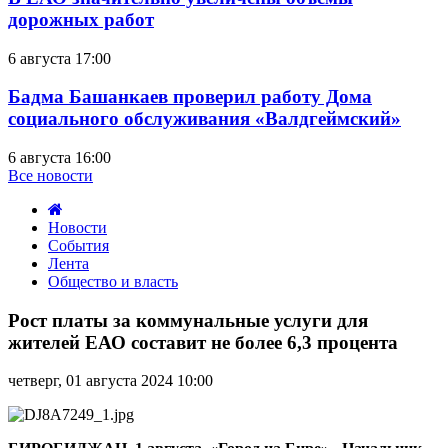
дорожных работ
6 августа 17:00
Бадма Башанкаев проверил работу Дома
социального обслуживания «Валдгеймский»
6 августа 16:00
Все новости
Новости
События
Лента
Общество и власть
Рост
платы
Рост платы за коммунальные услуги для
за
жителей ЕАО составит не более 6,3 процента
коммунальные
услуги
четверг, 01 августа 2024 10:00
для
жителей
ЕАО
составит