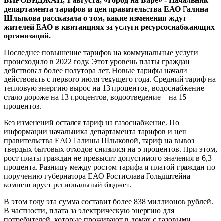
БИРОБИДЖАН, 1 августа, «Город на Бире» - Начальник
не
департамента тарифов и цен правительства ЕАО Галина
более
Шлыкова рассказала о том, какие изменения ждут
6,3
жителей ЕАО в квитанциях за услуги ресурсоснабжающих
процента
организаций.
Последнее повышение тарифов на коммунальные услуги
происходило в 2022 году. Этот уровень платы граждан
действовал более полутора лет. Новые тарифы начали
действовать с первого июля текущего года. Средний тариф на
тепловую энергию вырос на 13 процентов, водоснабжение
стало дороже на 13 процентов, водоотведение – на 15
процентов.
Без изменений остался тариф на газоснабжение. По
информации начальника департамента тарифов и цен
правительства ЕАО Галины Шлыковой, тариф на вывоз
твёрдых бытовых отходов снизился на 5 процентов. При этом,
рост платы граждан не превысит допустимого значения в 6,3
процента. Разницу между ростом тарифа и платой граждан по
поручению губернатора ЕАО Ростислава Гольдштейна
компенсирует региональный бюджет.
В этом году эта сумма составит более 838 миллионов рублей.
В частности, плата за электрическую энергию для
потребителей, которые проживают в домах с газовыми