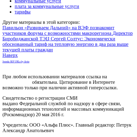
коммунальные услуги
плата за коммунальные услуги
тарифы
Другие материалы в этой категории:
Павильон «Развиваем Дальний» на ВЭФ познакомит
участников форума с возможностями макрорегиона
Директор
Биробиджанской ТЭЦ Сергей Солтус: Экономически
обоснованный тариф на тепловую энергию в два раза выше
текущей платы граждан
Наверх
Joomla SEF URLs by Artio
При любом использовании материалов ссылка на
gorodnabire.ru
обязательна. Цитирование в Интернете
возможно только при наличии активной гиперссылки.
Свидетельство о регистрации СМИ
ЭЛ № ФС 77-65771
выдано Федеральной службой по надзору в сфере связи,
информационных технологий и массовых коммуникаций
(Роскомнадзор) 20 мая 2016 г.
Учредитель: ООО «Альфа Плюс». Главный редактор: Петрук
Александр Анатольевич