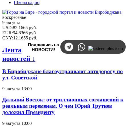
Школа радио
воскресенье
9 августа
USD
:
82.1665
руб.
EUR
:
94.8366
руб.
CNY
:
12.1655
руб.
Подпишись на
Лента
НОВОСТИ!
новостей ↓
В Биробиджане благоустраивают автодорогу по
ул. Советской
9 августа 13:00
Дальний Восток: от триллионных соглашений к
реальным переменам. О чем Юрий Трутнев
доложил Президенту
9 августа 10:00