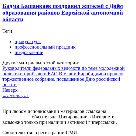
Бадма Башанкаев поздравил жителей с Днём
образования районов Еврейской автономной
области
Теги
прокуратура
профессиональный праздник
поздравление
Другие материалы в этой категории:
Руководители федеральных ведомств по теме молодежной
политики прибыли в ЕАО
В мэрии Биробиджана прошло
торжественное собрание, посвященное Дню российской
печати
Наверх
Joomla SEF URLs by Artio
При любом использовании материалов ссылка на
gorodnabire.ru
обязательна. Цитирование в Интернете
возможно только при наличии активной гиперссылки.
Свидетельство о регистрации СМИ
ЭЛ № ФС 77-65771