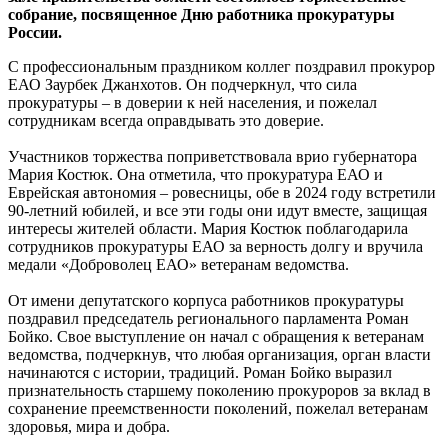
собрание, посвященное Дню работника прокуратуры
России.
С профессиональным праздником коллег поздравил прокурор
ЕАО Заурбек Джанхотов. Он подчеркнул, что сила
прокуратуры – в доверии к ней населения, и пожелал
сотрудникам всегда оправдывать это доверие.
Участников торжества поприветствовала врио губернатора
Мария Костюк. Она отметила, что прокуратура ЕАО и
Еврейская автономия – ровесницы, обе в 2024 году встретили
90-летний юбилей, и все эти годы они идут вместе, защищая
интересы жителей области. Мария Костюк поблагодарила
сотрудников прокуратуры ЕАО за верность долгу и вручила
медали «Доброволец ЕАО» ветеранам ведомства.
От имени депутатского корпуса работников прокуратуры
поздравил председатель регионального парламента Роман
Бойко. Свое выступление он начал с обращения к ветеранам
ведомства, подчеркнув, что любая организация, орган власти
начинаются с истории, традиций. Роман Бойко выразил
признательность старшему поколению прокуроров за вклад в
сохранение преемственности поколений, пожелал ветеранам
здоровья, мира и добра.