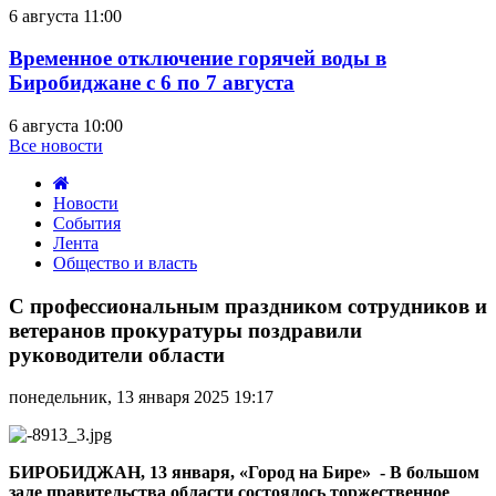
6 августа 11:00
Временное отключение горячей воды в
Биробиджане с 6 по 7 августа
6 августа 10:00
Все новости
Новости
События
Лента
Общество и власть
С
профессиональным
С профессиональным праздником сотрудников и
праздником
ветеранов прокуратуры поздравили
сотрудников
руководители области
и
ветеранов
понедельник, 13 января 2025 19:17
прокуратуры
поздравили
руководители
области
БИРОБИДЖАН, 13 января, «Город на Бире» - В большом
зале правительства области состоялось торжественное