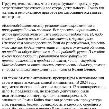
Председатель отметил, что сегодня функции прокуратуры
затрагивают практически все сферы деятельности. Точно так
же, как и региональное правовое регулирование охватывает
все отрасли.
«Взаимодействие между региональным парламентом и
прокуратурой очень плотное. Все проекты нормативных
актов проходят экспертизу в надзорном ведомстве. И, надо
сказать, далеко не все согласовывается с первого раза.
Прежде чем законопроект дойдет до утверждения, то есть
максимально будет учитывать интересы жителей области,
он пройдет обсуждение не в одной рабочей группе. И сегодня
я хочу поблагодарить работников прокуратуры за
принципиальность и профессионализм, лично – Заурбека
Магомедовича за открытость, готовность к диалогу, помощь
в поиске оптимальных решений», -
сказал
Роман Бойко.
Он также отметил активность прокуратуры в использовании
своего права законодательной инициативы. В 2024 году
ведомство внесло в областной парламент 12 законопроектов и
дало 10 предложений, по которым депутатами были
подготовлены соответствующие законопроекты. В
заключение Роман Бойко пожелал работникам прокуратуры
сил, терпения, бескомпромиссности, надежного семейного
тыла, благополучия и вручил Благодарственные письма