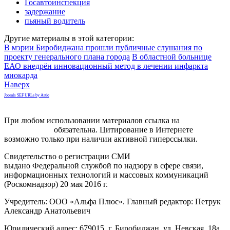
Госавтоинспекция
задержание
пьяный водитель
Другие материалы в этой категории:
В мэрии Биробиджана прошли публичные слушания по
проекту генерального плана города
В областной больнице
ЕАО внедрён инновационный метод в лечении инфаркта
миокарда
Наверх
Joomla SEF URLs by Artio
При любом использовании материалов ссылка на
gorodnabire.ru
обязательна. Цитирование в Интернете
возможно только при наличии активной гиперссылки.
Свидетельство о регистрации СМИ
ЭЛ № ФС 77-65771
выдано Федеральной службой по надзору в сфере связи,
информационных технологий и массовых коммуникаций
(Роскомнадзор) 20 мая 2016 г.
Учредитель: ООО «Альфа Плюс». Главный редактор: Петрук
Александр Анатольевич
Юридический адрес: 679015, г. Биробиджан, ул. Невская, 18а,