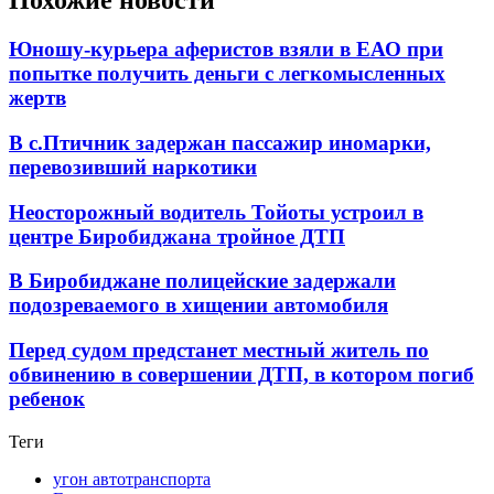
Похожие новости
Юношу-курьера аферистов взяли в ЕАО при
попытке получить деньги с легкомысленных
жертв
В с.Птичник задержан пассажир иномарки,
перевозивший наркотики
Неосторожный водитель Тойоты устроил в
центре Биробиджана тройное ДТП
В Биробиджане полицейские задержали
подозреваемого в хищении автомобиля
Перед судом предстанет местный житель по
обвинению в совершении ДТП, в котором погиб
ребенок
Теги
угон автотранспорта