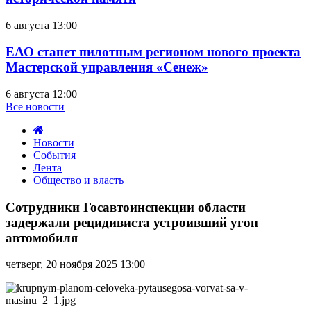
6 августа 13:00
ЕАО станет пилотным регионом нового проекта
Мастерской управления «Сенеж»
6 августа 12:00
Все новости
Новости
События
Лента
Общество и власть
Сотрудники
Госавтоинспекции
Сотрудники Госавтоинспекции области
области
задержали рецидивиста устроивший угон
задержали
автомобиля
рецидивиста
устроивший
четверг, 20 ноября 2025 13:00
угон
автомобиля