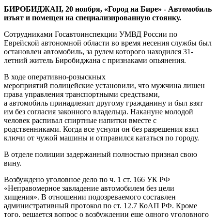
БИРОБИДЖАН, 20 ноября, «Город на Бире» - Автомобиль
изъят и помещен на специализированную стоянку.
Сотрудниками Госавтоинспекции УМВД России по
Еврейской автономной области во время несения службы был
остановлен автомобиль, за рулем которого находился 31-
летний житель Биробиджана с признаками опьянения.
В ходе оперативно-розыскных
мероприятий полицейские установили, что мужчина лишен
права управления транспортными средствами,
а автомобиль принадлежит другому гражданину и был взят
им без согласия законного владельца. Накануне молодой
человек распивал спиртные напитки вместе с
родственниками. Когда все уснули он без разрешения взял
ключи от чужой машины и отправился кататься по городу.
В отделе полиции задержанный полностью признал свою
вину.
Возбуждено уголовное дело по ч. 1 ст. 166 УК РФ
«Неправомерное завладение автомобилем без цели
хищения». В отношении подозреваемого составлен
административный протокол по ст. 12.7 КоАП РФ. Кроме
того, решается вопрос о возбуждении еще одного уголовного