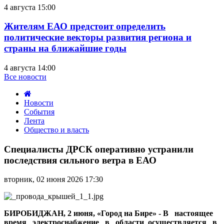
4 августа 15:00
Жителям ЕАО предстоит определить
политические векторы развития региона и
страны на ближайшие годы
4 августа 14:00
Все новости
Новости
События
Лента
Общество и власть
Специалисты
ДРСК
Специалисты ДРСК оперативно устранили
оперативно
последствия сильного ветра в ЕАО
устранили
последствия
вторник, 02 июня 2026 17:30
сильного
ветра
в
ЕАО
БИРОБИДЖАН, 2 июня, «Город на Бире» - В настоящее
время электроснабжение в области осуществляется в