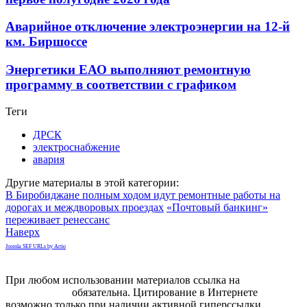
Аварийное отключение электроэнергии на 12-й
км. Биршоссе
Энергетики ЕАО выполняют ремонтную
программу в соответствии с графиком
Теги
ДРСК
электроснабжение
авария
Другие материалы в этой категории:
В Биробиджане полным ходом идут ремонтные работы на
дорогах и междворовых проездах
«Почтовый банкинг»
переживает ренессанс
Наверх
Joomla SEF URLs by Artio
При любом использовании материалов ссылка на
gorodnabire.ru
обязательна. Цитирование в Интернете
возможно только при наличии активной гиперссылки.