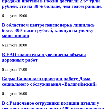
продажи ипотеки в России достигли 2,6* трлн
рублей: это на 38% больше, чем годом раньше.
6 августа 19:00
В областном центре пенсионерка лишилась
более 300 тысяч рублей, клюнув на удочку
мошенников
6 августа 18:00
В ЕАО значительно увеличены объемы
дорожных работ
6 августа 17:00
Бадма Башанкаев проверил работу Дома
социального обслуживания «Валдгеймский»
6 августа 16:00
В с.Раздольное сотрудники полиции изъяли у
местной жительницы почти 400 кустов конопли