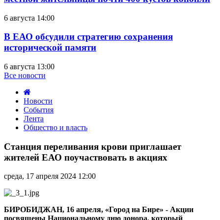
6 августа 14:00
В ЕАО обсудили стратегию сохранения
исторической памяти
6 августа 13:00
Все новости
Новости
События
Лента
Общество и власть
Станция
переливания
Станция переливания крови приглашает
крови
жителей ЕАО поучаствовать в акциях
приглашает
жителей
среда, 17 апреля 2024 12:00
ЕАО
поучаствовать
в
акциях
БИРОБИДЖАН, 16 апреля, «Город на Бире» - Акции
посвящены Национальному дню донора, который