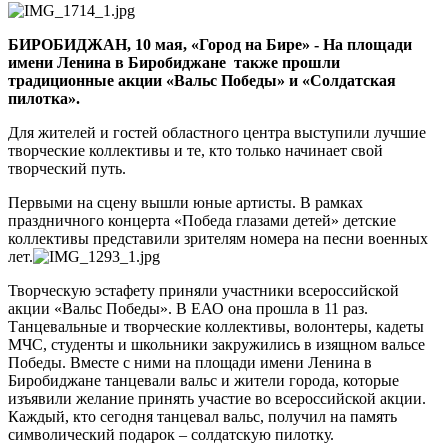
отметили
День
БИРОБИДЖАН, 10 мая, «Город на Бире» - На площади
Победы
имени Ленина в Биробиджане также прошли
традиционные акции «Вальс Победы» и «Солдатская
пилотка».
Для жителей и гостей областного центра выступили лучшие
творческие коллективы и те, кто только начинает свой
творческий путь.
Первыми на сцену вышли юные артисты. В рамках
праздничного концерта «Победа глазами детей» детские
коллективы представили зрителям номера на песни военных
лет.
Творческую эстафету приняли участники всероссийской
акции «Вальс Победы». В ЕАО она прошла в 11 раз.
Танцевальные и творческие коллективы, волонтеры, кадеты
МЧС, студенты и школьники закружились в изящном вальсе
Победы. Вместе с ними на площади имени Ленина в
Биробиджане танцевали вальс и жители города, которые
изъявили желание принять участие во всероссийской акции.
Каждый, кто сегодня танцевал вальс, получил на память
символический подарок – солдатскую пилотку.