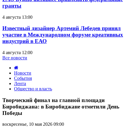
гранты
4 августа 13:00
Известный дизайнер Артемий Лебедев принял
участие в Международном форуме креативных
индустрий в ЕАО
4 августа 12:00
Все новости
Новости
События
Лента
Общество и власть
Творческий
финал
Творческий финал на главной площади
на
Биробиджана: в Биробиджане отметили День
главной
Победы
площади
Биробиджана:
воскресенье, 10 мая 2026 09:00
в
Биробиджане