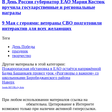
В День России губернатор ЕАО Мария Костюк
вручила государственные и региональные
награды
9 Мая с героями: ветераны СВО подготовили
интерактив для всех желающих
Теги
День Победы
праздник
творчество
Другие материалы в этой категории:
Пожароопасная обстановка в ЕАО остаётся напряжённой
Бадма Башанкаев провел урок «Разговоры о важном» со
школьниками Биробиджанского района
Наверх
Joomla SEF URLs by Artio
При любом использовании материалов ссылка на
gorodnabire.ru
обязательна. Цитирование в Интернете
возможно только при наличии активной гиперссылки.