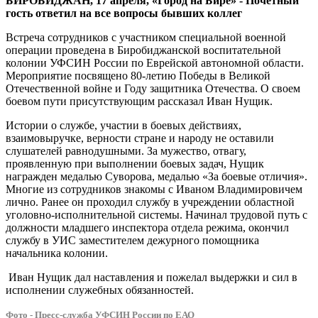
БИРОБИДЖАН, 17 апреля, «Город на Бире» - Почетный
гость ответил на все вопросы бывших коллег
Встреча сотрудников с участником специальной военной
операции проведена в Биробиджанской воспитательной
колонии УФСИН России по Еврейской автономной области.
Мероприятие посвящено 80-летию Победы в Великой
Отечественной войне и Году защитника Отечества. О своем
боевом пути присутствующим рассказал Иван Нущик.
Истории о службе, участии в боевых действиях,
взаимовыручке, верности стране и народу не оставили
слушателей равнодушными. За мужество, отвагу,
проявленную при выполнении боевых задач, Нущик
награжден медалью Суворова, медалью «За боевые отличия».
Многие из сотрудников знакомы с Иваном Владимировичем
лично. Ранее он проходил службу в учреждении областной
уголовно-исполнительной системы. Начинал трудовой путь с
должности младшего инспектора отдела режима, окончил
службу в УИС заместителем дежурного помощника
начальника колонии.
Иван Нущик дал наставления и пожелал выдержки и сил в
исполнении служебных обязанностей.
Фото - Пресс-служба УФСИН России по ЕАО