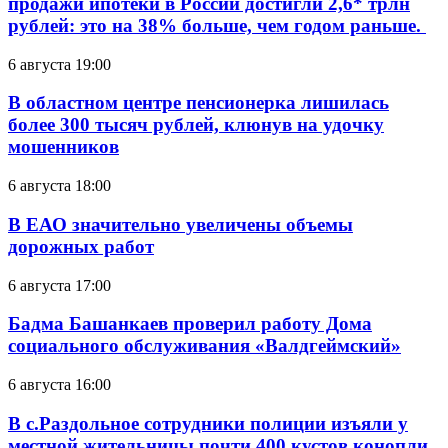
продажи ипотеки в России достигли 2,6* трлн
рублей: это на 38% больше, чем годом раньше.
6 августа 19:00
В областном центре пенсионерка лишилась
более 300 тысяч рублей, клюнув на удочку
мошенников
6 августа 18:00
В ЕАО значительно увеличены объемы
дорожных работ
6 августа 17:00
Бадма Башанкаев проверил работу Дома
социального обслуживания «Валдгеймский»
6 августа 16:00
В с.Раздольное сотрудники полиции изъяли у
местной жительницы почти 400 кустов конопли