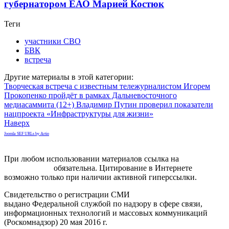
губернатором ЕАО Марией Костюк
Теги
участники СВО
БВК
встреча
Другие материалы в этой категории:
Творческая встреча с известным тележурналистом Игорем
Прокопенко пройдёт в рамках Дальневосточного
медиасаммита (12+)
Владимир Путин проверил показатели
нацпроекта «Инфраструктуры для жизни»
Наверх
Joomla SEF URLs by Artio
При любом использовании материалов ссылка на
gorodnabire.ru
обязательна. Цитирование в Интернете
возможно только при наличии активной гиперссылки.
Свидетельство о регистрации СМИ
ЭЛ № ФС 77-65771
выдано Федеральной службой по надзору в сфере связи,
информационных технологий и массовых коммуникаций
(Роскомнадзор) 20 мая 2016 г.