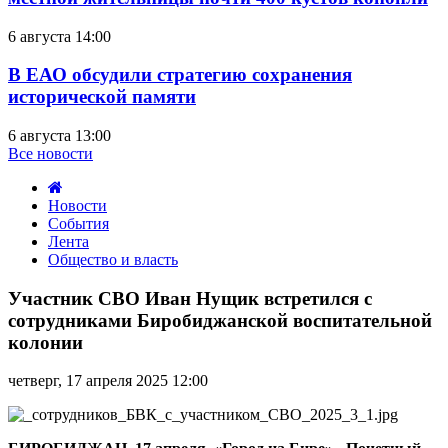
6 августа 14:00
В ЕАО обсудили стратегию сохранения
исторической памяти
6 августа 13:00
Все новости
Новости
События
Лента
Общество и власть
Участник
СВО
Участник СВО Иван Нущик встретился с
Иван
сотрудниками Биробиджанской воспитательной
Нущик
колонии
встретился
с
четверг, 17 апреля 2025 12:00
сотрудниками
Биробиджанской
воспитательной
колонии