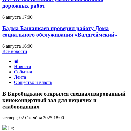
дорожных работ
6 августа 17:00
Бадма Башанкаев проверил работу Дома
социального обслуживания «Валдгеймский»
6 августа 16:00
Все новости
Новости
События
Лента
Общество и власть
В
Биробиджане
В Биробиджане открылся специализированный
открылся
киноконцертный зал для незрячих и
специализированный
слабовидящих
киноконцертный
зал
четверг, 02 Октября 2025 18:00
для
незрячих
и