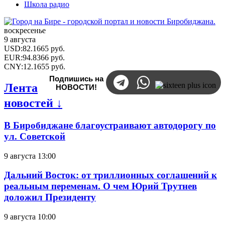
Школа радио
воскресенье
9 августа
USD
:
82.1665
руб.
EUR
:
94.8366
руб.
CNY
:
12.1655
руб.
Подпишись на
Лента
НОВОСТИ!
новостей ↓
В Биробиджане благоустраивают автодорогу по
ул. Советской
9 августа 13:00
Дальний Восток: от триллионных соглашений к
реальным переменам. О чем Юрий Трутнев
доложил Президенту
9 августа 10:00