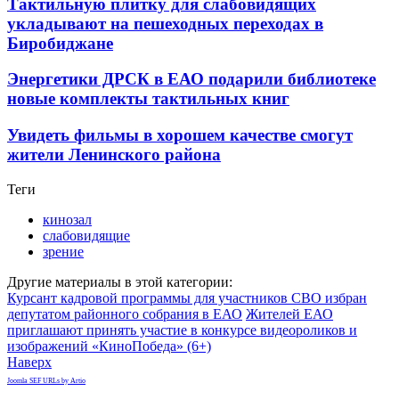
Тактильную плитку для слабовидящих
укладывают на пешеходных переходах в
Биробиджане
Энергетики ДРСК в ЕАО подарили библиотеке
новые комплекты тактильных книг
Увидеть фильмы в хорошем качестве смогут
жители Ленинского района
Теги
кинозал
слабовидящие
зрение
Другие материалы в этой категории:
Курсант кадровой программы для участников СВО избран
депутатом районного собрания в ЕАО
Жителей ЕАО
приглашают принять участие в конкурсе видеороликов и
изображений «КиноПобеда» (6+)
Наверх
Joomla SEF URLs by Artio