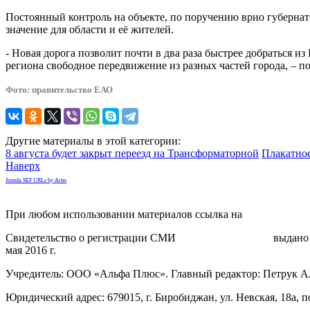
Постоянный контроль на объекте, по поручению врио губерна
значение для области и её жителей.
- Новая дорога позволит почти в два раза быстрее добраться и
региона свободное передвижение из разных частей города, – 
Фото: правительство ЕАО
Другие материалы в этой категории:
8 августа будет закрыт переезд на Трансформаторной
Плакатное
Наверх
Joomla SEF URLs by Artio
При любом использовании материалов ссылка на
gorodnabire.ru
Свидетельство о регистрации СМИ
ЭЛ № ФС 77-65771
выдано 
мая 2016 г.
Учредитель: ООО «Альфа Плюс». Главный редактор: Петрук А
Юридический адрес: 679015, г. Биробиджан, ул. Невская, 18а, п