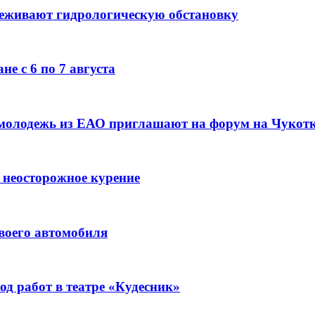
леживают гидрологическую обстановку
е с 6 по 7 августа
 молодежь из ЕАО приглашают на форум на Чукот
 неосторожное курение
воего автомобиля
д работ в театре «Кудесник»