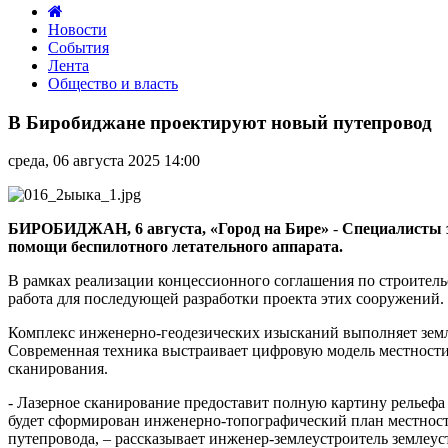
Новости
События
Лента
Общество и власть
В
Биробиджане
В Биробиджане проектируют новый путепровод
проектируют
новый
среда, 06 августа 2025 14:00
путепровод
БИРОБИДЖАН, 6 августа, «Город на Бире»
-
Специалисты з
помощи беспилотного летательного аппарата.
В рамках реализации концессионного соглашения по строитель
работа для последующей разработки проекта этих сооружений.
Комплекс инженерно-геодезических изысканий выполняет земле
Современная техника выстраивает цифровую модель местности,
сканирования.
- Лазерное сканирование предоставит полную картину рельефа
будет сформирован инженерно-топографический план местност
путепровода, – рассказывает инженер-землеустроитель землеу