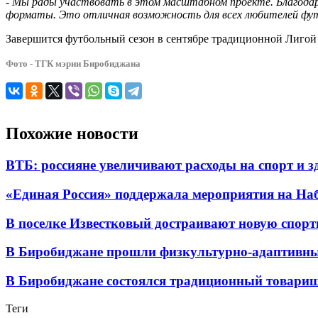
-
Мы рады участвовать в этом масштабном проекте. Благодаря
форматы. Это отличная возможность для всех любителей фут
Завершится футбольный сезон в сентябре традиционной Лигой 
Фото - ТГК мэрии Биробиджана
Похожие новости
ВТБ: россияне увеличивают расходы на спорт и 
«Единая Россия» поддержала мероприятия на Н
В поселке Известковый достраивают новую спор
В Биробиджане прошли физкультурно-адаптивны
В Биробиджане состоялся традиционный товарищ
Теги