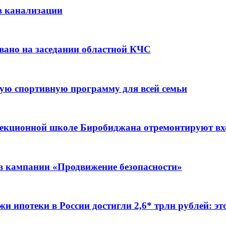
в канализации
вано на заседании областной КЧС
ую спортивную программу для всей семьи
ррекционной школе Биробиджана отремонтируют в
ов кампании «Продвижение безопасности»
жи ипотеки в России достигли 2,6* трлн рублей: э