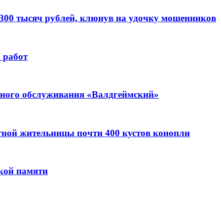
 300 тысяч рублей, клюнув на удочку мошенников
 работ
ьного обслуживания «Валдгеймский»
стной жительницы почти 400 кустов конопли
кой памяти