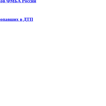
тков ФМБА России
 попавших в ДТП