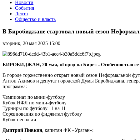
Новости
События
Лента
Общество и власть
В
Биробиджане
В Биробиджане стартовал новый сезон Неформал
стартовал
новый
вторник, 20 мая 2025 15:00
сезон
Неформальной
футбольной
лиги
БИРОБИДЖАН, 20 мая, «Город на Бире» - Особенностью сезо
(6+)
В городе торжественно открыт новый сезон Неформальной фут
Антон Акимов и депутат городской Думы Биробиджана, генер
программа:
Чемпионат по мини-футболу
Кубок НФЛ по мини-футболу
Турниры по футболу 11 на 11
Соревнования по фиджитал футболу
Кубок пенальти
Дмитрий Пивкин
, капитан ФК «Ураган»: