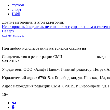
футбол
спорт
НФЛ
Другие материалы в этой категории:
Неосторожный водитель не справился с управлением и слетел 
Наверх
Joomla SEF URLs by Artio
При любом использовании материалов ссылка на
gorodnabire.ru
Свидетельство о регистрации СМИ
ЭЛ № ФС 77-65771
выдано 
мая 2016 г.
Учредитель: ООО «Альфа Плюс». Главный редактор: Петрук А
Юридический адрес: 679015, г. Биробиджан, ул. Невская, 18а, п
Адрес нахождения редакции СМИ: 679015, г. Биробиджан, ул. Н
16+