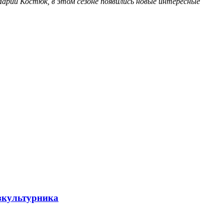
арии Костюк, в этом сезоне появились новые интересные
зкультурника