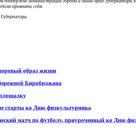
 поддержке администрации города и лично врио губернатора М
бола проявить себя.
Губернатора.
здоровый образ жизни
абережной Биробиджана
тплощадку
е старты ко Дню физкультурника
еский матч по футболу, приуроченный ко Дню фи