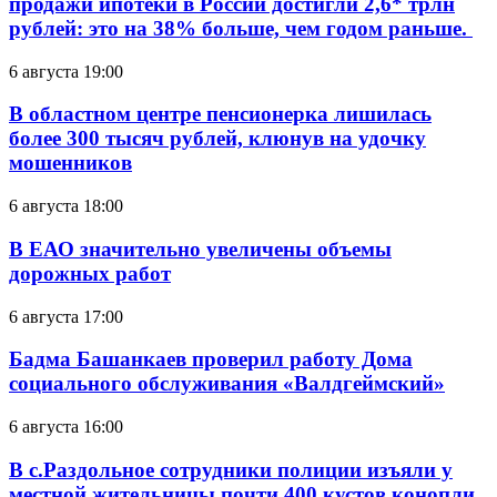
продажи ипотеки в России достигли 2,6* трлн
рублей: это на 38% больше, чем годом раньше.
6 августа 19:00
В областном центре пенсионерка лишилась
более 300 тысяч рублей, клюнув на удочку
мошенников
6 августа 18:00
В ЕАО значительно увеличены объемы
дорожных работ
6 августа 17:00
Бадма Башанкаев проверил работу Дома
социального обслуживания «Валдгеймский»
6 августа 16:00
В с.Раздольное сотрудники полиции изъяли у
местной жительницы почти 400 кустов конопли