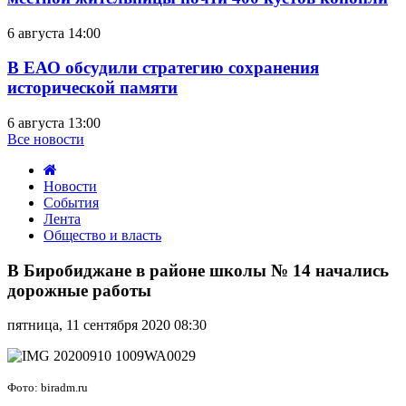
6 августа 14:00
В ЕАО обсудили стратегию сохранения
исторической памяти
6 августа 13:00
Все новости
Новости
События
Лента
Общество и власть
В
Биробиджане
В Биробиджане в районе школы № 14 начались
в
дорожные работы
районе
школы
пятница, 11 сентября 2020 08:30
№
14
начались
дорожные
Фото: biradm.ru
работы