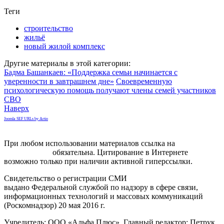
Теги
строительство
жильё
новый жилой комплекс
Другие материалы в этой категории:
Бадма Башанкаев: «Поддержка семьи начинается с
уверенности в завтрашнем дне»
Своевременную
психологическую помощь получают члены семей участников
СВО
Наверх
Joomla SEF URLs by Artio
При любом использовании материалов ссылка на
gorodnabire.ru
обязательна. Цитирование в Интернете
возможно только при наличии активной гиперссылки.
Свидетельство о регистрации СМИ
ЭЛ № ФС 77-65771
выдано Федеральной службой по надзору в сфере связи,
информационных технологий и массовых коммуникаций
(Роскомнадзор) 20 мая 2016 г.
Учредитель: ООО «Альфа Плюс». Главный редактор: Петрук