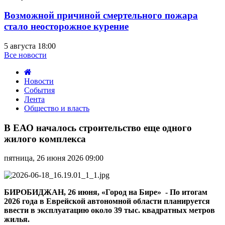
Возможной причиной смертельного пожара
стало неосторожное курение
5 августа 18:00
Все новости
Новости
События
Лента
Общество и власть
В
ЕАО
В ЕАО началось строительство еще одного
началось
жилого комплекса
строительство
еще
пятница, 26 июня 2026 09:00
одного
жилого
комплекса
БИРОБИДЖАН, 26 июня, «Город на Бире» - По итогам
2026 года в Еврейской автономной области планируется
ввести в эксплуатацию около 39 тыс. квадратных метров
жилья.