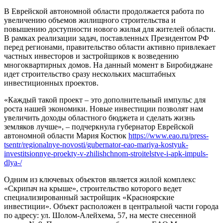
В Еврейской автономной области продолжается работа по
увеличению объемов жилищного строительства и
повышению доступности нового жилья для жителей области.
В рамках реализации задач, поставленных Президентом РФ
перед регионами, правительство области активно привлекает
частных инвесторов и застройщиков к возведению
многоквартирных домов. На данный момент в Биробиджане
идет строительство сразу нескольких масштабных
инвестиционных проектов.
«Каждый такой проект – это дополнительный импульс для
роста нашей экономики. Новые инвестиции позволят нам
увеличить доходы областного бюджета и сделать жизнь
земляков лучше», – подчеркнула губернатор Еврейской
автономной области Мария Костюк
https://www.eao.ru/press-
tsentr/regionalnye-novosti/gubernator-eao-mariya-kostyuk-
investitsionnye-proekty-v-zhilishchnom-stroitelstve-i-apk-impuls-
dlya-/
Одним из ключевых объектов является жилой комплекс
«Скрипач на крыше», строительство которого ведет
специализированный застройщик «Красноярские
инвестиции». Объект расположен в центральной части города
по адресу: ул. Шолом-Алейхема, 57, на месте снесенной