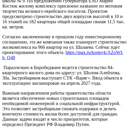
школы № 9. По предложению губернатора ЕАО Марии
Костюк жилому комплексу присвоено название по мотивам
творчества великого еврейского писателя. Проектом
предусмотрено строительство двух корпусов высотой в 10 и
16 этажей на 182 квартиры общей площадью свыше 11,5 тыс.
кв. метров.
Согласно заключенному в прошлом году инвестиционному
соглашению, эта же компания также планирует строительство
жилкомплекса на 966 квартир на ул. Шалаева. Сейчас идет
проектирование этого объекта.
https://max.ru/kostuyk/AZoWI-
b_Q48
Параллельно в Биробиджане ведется строительство 84-
квартирного жилого дома по адресу: ул. Шолом-Алейхема,
30а. Застройщиком выступает СТК «Варяг». Ввод объекта в
эксплуатацию запланирован на апрель 2027 года.
Важным направлением работы правительства области
является обеспечение новых строительных площадок
необходимой инженерной и социальной инфраструктурой.
Это позволяет застройщикам снижать издержки и делать
конечную стоимость жилья более доступной для граждан.
Данные задачи входят в число приоритетов, которые
определил Президент РФ Владимир Путин.