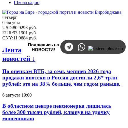
Школа радио
четверг
6 августа
USD
:
80.9293
руб.
EUR
:
93.1901
руб.
CNY
:
11.9684
руб.
Подпишись на
Лента
НОВОСТИ!
новостей ↓
По оценкам ВТБ, за семь месяцев 2026 года
продажи ипотеки в России достигли 2,6* трлн
рублей: это на 38% больше, чем годом раньше.
6 августа 19:00
В областном центре пенсионерка лишилась
более 300 тысяч рублей, клюнув на удочку
мошенников