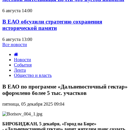
6 августа 14:00
В ЕАО обсудили стратегию сохранения
исторической памяти
6 августа 13:00
Все новости
Новости
События
Лента
Общество и власть
В
ЕАО
В ЕАО по программе «Дальневосточный гектар»
по
оформлено более 5 тыс. участков
программе
«Дальневосточный
пятница, 05 декабря 2025 09:04
гектар»
оформлено
более
5
БИРОБИДЖАН, 5 декабря, «Город на Бире»
тыс.
- «Дальневосточный гектар» дарит жителям шанс создать