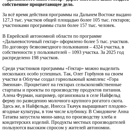
участков
собственное процветающее дело.
За всё время действия программы на Дальнем Востоке выдано
127,3 тыс. участков общей площадью более 105 тыс. гектаров;
участниками программы стали более 157 тыс. человек.
В Еврейской автономной области по программе
«Дальневосточный гектар» оформлено более 5 тыс. участков.
По договору безвозмездного пользования – 4324 участка, в
собственности у пользователей – 1093 участка. За 2025 год
распределено 198 участков.
Среди участников программы «Гектар» можно выделить
нескольких особо успешных. Так, Олег Горбунов на своем
участке в Облучье создал горнолыжный комплекс «Гора
Змеиная». Процветают на гектарах сельскохозяйственные
стартапы и проекты по производству продуктов питания.
Алена Фурман, например, организовала в селе Найфельд
ферму по разведению молочного крупного рогатого скота.
Здесь же, в Найфельде, Инесса Ткачук выращивает плодово-
ягодные культуры, в том числе клубнику. В Смидовиче Анна
Татаева запустила мини-завод по производству хлеба и
кондитерских изделий. Продукты местных производителей
пользуются высоким спросом у жителей автономии.