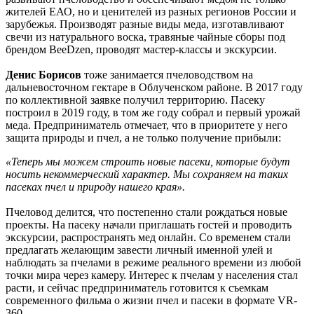
жителей ЕАО, но и ценителей из разных регионов России и
зарубежья. Производят разные виды меда, изготавливают
свечи из натурального воска, травяные чайные сборы под
брендом BeeDzen, проводят мастер-классы и экскурсии.
Денис Борисов
тоже занимается пчеловодством на
дальневосточном гектаре в Облученском районе. В 2017 году
по коллективной заявке получил территорию. Пасеку
построил в 2019 году, в том же году собрал и первый урожай
меда. Предприниматель отмечает, что в приоритете у него
защита природы и пчел, а не только получение прибыли:
«Теперь мы можем строить новые пасеки, которые будут
носить некоммерческий характер. Мы сохраняем на таких
пасеках пчел и природу нашего края».
Пчеловод делится, что постепенно стали рождаться новые
проекты. На пасеку начали приглашать гостей и проводить
экскурсии, распространять мед онлайн. Со временем стали
предлагать желающим завести личный именной улей и
наблюдать за пчелами в режиме реального времени из любой
точки мира через камеру. Интерес к пчелам у населения стал
расти, и сейчас предприниматель готовится к съемкам
современного фильма о жизни пчел и пасеки в формате VR-
360.