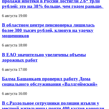
продажи ипотеки в России достигли 2,6* трлн
рублей: это на 38% больше, чем годом раньше.
6 августа 19:00
В областном центре пенсионерка лишилась
более 300 тысяч рублей, клюнув на удочку
мошенников
6 августа 18:00
В ЕАО значительно увеличены объемы
дорожных работ
6 августа 17:00
Бадма Башанкаев проверил работу Дома
социального обслуживания «Валдгеймский»
6 августа 16:00
В с.Раздольное сотрудники полиции изъяли у
местной жительницы почти 400 кустов конопли