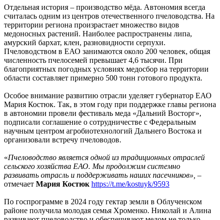
Отдельная история – производство мёда. Автономия всегда
считалась одним из центров отечественного пчеловодства. На
территории региона произрастает множество видов
медоносных растений. Наиболее распространены липа,
амурский бархат, клен, разновидности серпухи.
Пчеловодством в ЕАО занимаются около 200 человек, общая
численность пчелосемей превышает 4,6 тысячи. При
благоприятных погодных условиях медосбор на территории
области составляет примерно 500 тонн готового продукта.
Особое внимание развитию отрасли уделяет губернатор ЕАО
Мария Костюк. Так, в этом году при поддержке главы региона
в автономии провели фестиваль меда «Дальний Восторг»,
подписали соглашение о сотрудничестве с Федеральным
научным центром агробиотехнологий Дальнего Востока и
организовали встречу пчеловодов.
«
Пчеловодство является одной из традиционных отраслей
сельского хозяйства ЕАО. Мы продолжим системно
развивать отрасль и поддерживать наших пасечников»,
–
отмечает
Мария Костюк
https://t.me/kostuyk/9593
По госпрограмме в 2024 году гектар земли в Облученском
районе получила молодая семья Хроменко. Николай и Алина
развивают пчеловодство и обеспечивают медом не только