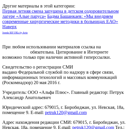
Другие материалы в этой категории:
Первая летняя смена запущена в детском оздоровительном
лагере «Алые паруса»
Бадма Башанкаев: «Мы внедряем
современные хирургические методики в больницах ЕАО»
Наверх
Joomla SEF URLs by Artio
При любом использовании материалов ссылка на
gorodnabire.ru
обязательна. Цитирование в Интернете
возможно только при наличии активной гиперссылки.
Свидетельство о регистрации СМИ
ЭЛ № ФС 77-65771
выдано Федеральной службой по надзору в сфере связи,
информационных технологий и массовых коммуникаций
(Роскомнадзор) 20 мая 2016 г.
Учредитель: ООО «Альфа Плюс». Главный редактор: Петрук
Александр Анатольевич
Юридический адрес: 679015, г. Биробиджан, ул. Невская, 18а,
помещение 9. E-mail:
petruk120@gmail.com
Адрес нахождения редакции СМИ: 679015, г. Биробиджан, ул.
Невская, 18а, помещение 9. E-mail:
petruk120@gmail.com
Тел.: