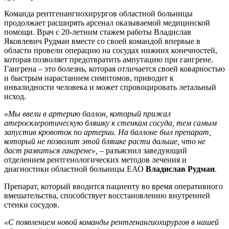
гангрены
Команда рентгенангиохирургов областной больницы
продолжает расширять арсенал оказываемой медицинской
помощи. Врач с 20-летним стажем работы Владислав
Яковлевич Рудман вместе со своей командой впервые в
области провели операцию на сосудах нижних конечностей,
которая позволяет предотвратить ампутацию при гангрене.
Гангрена – это болезнь, которая отличается своей коварностью
и быстрым нарастанием симптомов, приводит к
инвалидности человека и может спровоцировать летальный
исход.
«Мы ввели в артерию баллон, который прижал
атеросклеротическую бляшку к стенкам сосуда, тем самым
запустив кровоток по артерии. На баллоне был препарат,
который не позволит этой бляшке расти дальше, что не
даст развиться гангрене», –
разъяснил заведующий
отделением рентгенологических методов лечения и
диагностики областной больницы ЕАО
Владислав Рудман
.
Препарат, который вводится пациенту во время оперативного
вмешательства, способствует восстановлению внутренней
стенки сосудов.
«С появлением новой команды рентгенангиохирургов в нашей