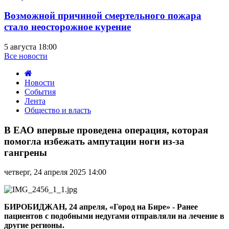
Возможной причиной смертельного пожара
стало неосторожное курение
5 августа 18:00
Все новости
Новости
События
Лента
Общество и власть
В
ЕАО
В ЕАО впервые проведена операция, которая
впервые
помогла избежать ампутации ноги из-за
проведена
гангрены
операция,
которая
четверг, 24 апреля 2025 14:00
помогла
избежать
ампутации
ноги
БИРОБИДЖАН, 24 апреля, «Город на Бире» - Ранее
из-
пациентов с подобными недугами отправляли на лечение в
за
другие регионы.