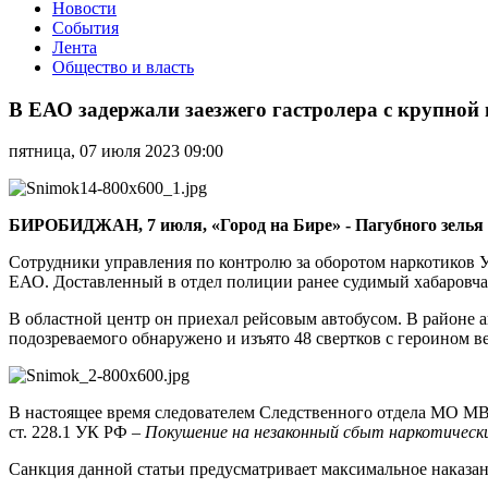
Новости
События
Лента
Общество и власть
В
ЕАО
В ЕАО задержали заезжего гастролера с крупной
задержали
заезжего
пятница, 07 июля 2023 09:00
гастролера
с
крупной
партией
БИРОБИДЖАН, 7 июля, «Город на Бире» - Пагубного зелья и
наркотиков
Сотрудники управления по контролю за оборотом наркотиков 
ЕАО. Доставленный в отдел полиции ранее судимый хабаровчан
В областной центр он приехал рейсовым автобусом. В районе
подозреваемого обнаружено и изъято 48 свертков с героином ве
В настоящее время следователем Следственного отдела МО МВД
ст. 228.1 УК РФ –
Покушение на незаконный сбыт наркотически
Санкция данной статьи предусматривает максимальное наказан