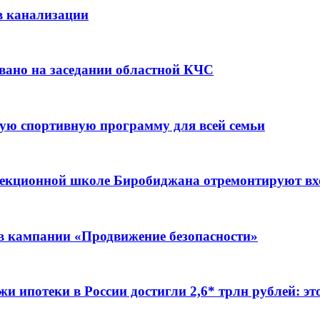
в канализации
вано на заседании областной КЧС
ую спортивную программу для всей семьи
ррекционной школе Биробиджана отремонтируют в
ов кампании «Продвижение безопасности»
жи ипотеки в России достигли 2,6* трлн рублей: э