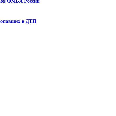
тков ФМБА России
 попавших в ДТП