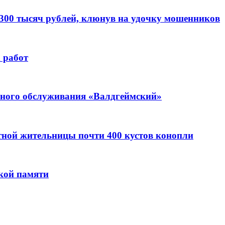
 300 тысяч рублей, клюнув на удочку мошенников
 работ
ьного обслуживания «Валдгеймский»
стной жительницы почти 400 кустов конопли
кой памяти