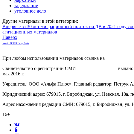
наркотики
задержание
уголовное дело
Другие материалы в этой категории:
Впервые за 30 лет миграционный приток на ДВ в 2021 году сос
агитационных материалов
Наверх
Joomla SEF URLs by Artio
При любом использовании материалов ссылка на
gorodnabire.ru
Свидетельство о регистрации СМИ
ЭЛ № ФС 77-65771
выдано 
мая 2016 г.
Учредитель: ООО «Альфа Плюс». Главный редактор: Петрук А
Юридический адрес: 679015, г. Биробиджан, ул. Невская, 18а, п
Адрес нахождения редакции СМИ: 679015, г. Биробиджан, ул. Н
16+