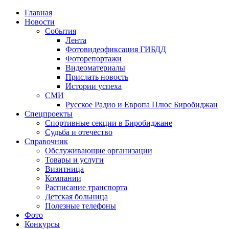
Главная
Новости
События
Лента
Фотовидеофиксация ГИБДД
1
Фоторепортажи
Видеоматериалы
Прислать новость
Истории успеха
СМИ
Русское Радио и Европа Плюс Биробиджан
Спецпроекты
Спортивные секции в Биробиджане
Судьба и отечество
Справочник
Обслуживающие организации
Товары и услуги
Визитница
Компании
Расписание транспорта
Детская больница
Полезные телефоны
Фото
Конкурсы