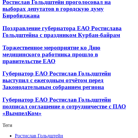
Ростислав Гольдштейн проголосовал на
выборах депутатов в городскую думу
Биробиджана
Поздравление губернатора ЕАО Ростислава
Гольдштейна с праздником Курбан-байрам
Торжественное мероприятие ко Дню
медицинского работника прошло в
правительстве ЕАО
Губернатор ЕАО Ростислав Гольдштейн
выступил с ежегодным отчётом перед
Законодательным собранием региона
Губернатор ЕАО Ростислав Гольдштейн
подписал соглашение о сотрудничестве с ПАО
«ВымпелКом»
Теги
Ростислав Гольдштейн