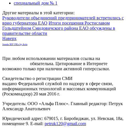
специальный дом № 1
Другие материалы в этой категории:
Руководители объединений предпринимателей встретились с
врио губернатора ЕАО
Итоги посещения Ростиславом
Гольдштейном Смидовичского района ЕАО обсуждены в
правительстве области
Наверх
Joomla SEF URLs by Artio
При любом использовании материалов ссылка на
gorodnabire.ru
обязательна. Цитирование в Интернете
возможно только при наличии активной гиперссылки.
Свидетельство о регистрации СМИ
ЭЛ № ФС 77-65771
выдано Федеральной службой по надзору в сфере связи,
информационных технологий и массовых коммуникаций
(Роскомнадзор) 20 мая 2016 г.
Учредитель: ООО «Альфа Плюс». Главный редактор: Петрук
Александр Анатольевич
Юридический адрес: 679015, г. Биробиджан, ул. Невская, 18а,
помещение 9. E-mail:
petruk120@gmail.com