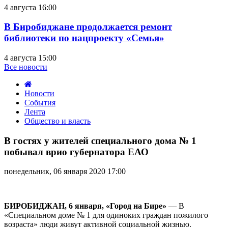
4 августа 16:00
В Биробиджане продолжается ремонт
библиотеки по нацпроекту «Семья»
4 августа 15:00
Все новости
Новости
События
Лента
Общество и власть
В
гостях
В гостях у жителей специального дома № 1
у
побывал врио губернатора ЕАО
жителей
специального
понедельник, 06 января 2020 17:00
дома
№
1
побывал
БИРОБИДЖАН, 6 января, «Город на Бире»
— В
врио
«Специальном доме № 1 для одиноких граждан пожилого
губернатора
возраста» люди живут активной социальной жизнью.