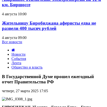
км. Биршоссе
4 августа 10:00
Жительницу Биробиджана аферисты едва не
развели 400 тысяч рублей
4 августа 09:00
Все новости
Новости
События
Лента
Общество и власть
В
Государственной
В Государственной Думе прошел ежегодный
Думе
отчет Правительства РФ
прошел
ежегодный
четверг, 27 марта 2025 17:05
отчет
Правительства
РФ