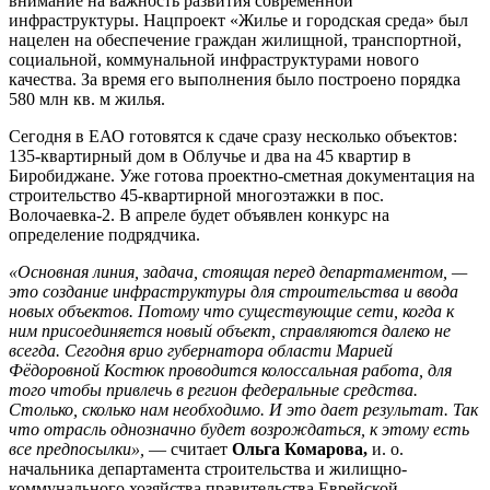
внимание на важность развития современной
инфраструктуры. Нацпроект «Жилье и городская среда» был
нацелен на обеспечение граждан жилищной, транспортной,
социальной, коммунальной инфраструктурами нового
качества. За время его выполнения было построено порядка
580 млн кв. м жилья.
Сегодня в ЕАО готовятся к сдаче сразу несколько объектов:
135-квартирный дом в Облучье и два на 45 квартир в
Биробиджане. Уже готова проектно-сметная документация на
строительство 45-квартирной многоэтажки в пос.
Волочаевка-2. В апреле будет объявлен конкурс на
определение подрядчика.
«Основная линия, задача, стоящая перед департаментом, —
это создание инфраструктуры для строительства и ввода
новых объектов. Потому что существующие сети, когда к
ним присоединяется новый объект, справляются далеко не
всегда. Сегодня врио губернатора области Марией
Фёдоровной Костюк проводится колоссальная работа, для
того чтобы привлечь в регион федеральные средства.
Столько, сколько нам необходимо. И это дает результат. Так
что отрасль однозначно будет возрождаться, к этому есть
все предпосылки»,
— считает
Ольга Комарова,
и. о.
начальника департамента строительства и жилищно-
коммунального хозяйства правительства Еврейской