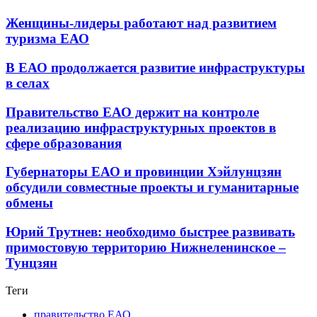
Женщины-лидеры работают над развитием
туризма ЕАО
В ЕАО продолжается развитие инфраструктуры
в селах
Правительство ЕАО держит на контроле
реализацию инфраструктурных проектов в
сфере образования
Губернаторы ЕАО и провинции Хэйлунцзян
обсудили совместные проекты и гуманитарные
обмены
Юрий Трутнев: необходимо быстрее развивать
примостовую территорию Нижнеленинское –
Тунцзян
Теги
правительство ЕАО