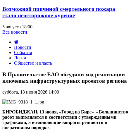
Возможной причиной смертельного пожара
стало неосторожное курение
5 августа 18:00
Все новости
Новости
События
Лента
Общество и власть
В
Правительстве
В Правительстве ЕАО обсудили ход реализации
ЕАО
ключевых инфраструктурных проектов региона
обсудили
ход
суббота, 13 июня 2026 14:00
реализации
ключевых
инфраструктурных
проектов
БИРОБИДЖАН, 13 июня, «Город на Бире» - Большинство
региона
работ выполняется в соответствии с утверждёнными
графиками, а возникающие вопросы решаются в
оперативном порядке.