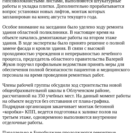
гипсоволокнистыми листами, выполняются штукатурные
работы и укладка плитки. Дополнительно прорабатывается
вопрос установки новых лифтов, монтаж которых
запланирован на конец августа текущего года.
Особое внимание на заседании было уделено ходу ремонта
здания областной поликлиники. В настоящее время на
объекте начались демонтажные работы на втором этаже
здания. В ходе экспертизы было принято решение о полной
замене фасада и кровли здания. В связи с высокой
проходимостью учреждения и непрерывностью лечебного
процесса, председатель областного правительства Валерий
Жуков поручил профильным ведомствам принять меры для
обеспечения полной безопасности пациентов и медицинского
персонала на время проведения ремонтных работ.
Члены рабочей группы обсудили ход строительства новой
общеобразовательной школы в Облученском районе,
рассчитанной на 350 учебных мест. На данный момент работы
на объекте ведутся без отставания от плана-графика.
Подрядная организация заканчивает монтаж бетонной
«коробки» КПП, ведется подготовка к заливке полов на
третьем этаже, одновременно выполняются внутренние
отделочные работы.
Параллельно в Биробиджане продолжаются ремонтные