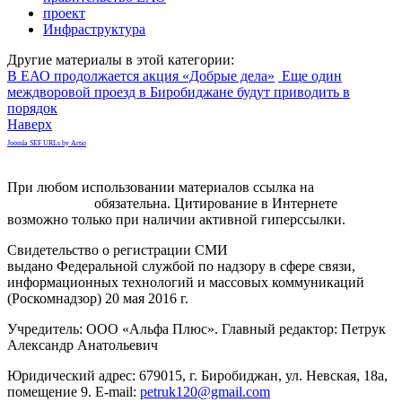
проект
Инфраструктура
Другие материалы в этой категории:
В ЕАО продолжается акция «Добрые дела»
Еще один
междворовой проезд в Биробиджане будут приводить в
порядок
Наверх
Joomla SEF URLs by Artio
При любом использовании материалов ссылка на
gorodnabire.ru
обязательна. Цитирование в Интернете
возможно только при наличии активной гиперссылки.
Свидетельство о регистрации СМИ
ЭЛ № ФС 77-65771
выдано Федеральной службой по надзору в сфере связи,
информационных технологий и массовых коммуникаций
(Роскомнадзор) 20 мая 2016 г.
Учредитель: ООО «Альфа Плюс». Главный редактор: Петрук
Александр Анатольевич
Юридический адрес: 679015, г. Биробиджан, ул. Невская, 18а,
помещение 9. E-mail:
petruk120@gmail.com