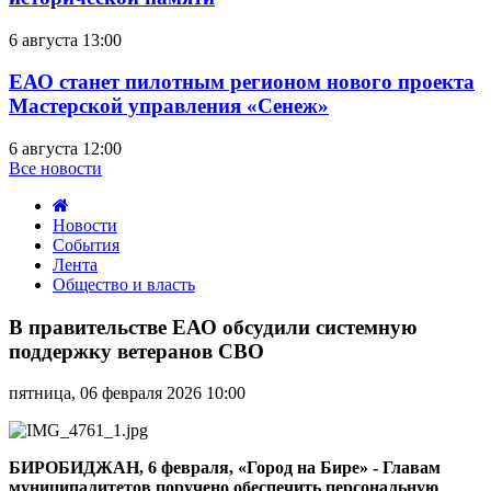
6 августа 13:00
ЕАО станет пилотным регионом нового проекта
Мастерской управления «Сенеж»
6 августа 12:00
Все новости
Новости
События
Лента
Общество и власть
В
правительстве
В правительстве ЕАО обсудили системную
ЕАО
поддержку ветеранов СВО
обсудили
системную
пятница, 06 февраля 2026 10:00
поддержку
ветеранов
СВО
БИРОБИДЖАН, 6 февраля, «Город на Бире» - Главам
муниципалитетов поручено обеспечить персональную