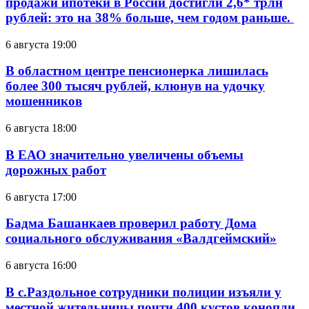
продажи ипотеки в России достигли 2,6* трлн
рублей: это на 38% больше, чем годом раньше.
6 августа 19:00
В областном центре пенсионерка лишилась
более 300 тысяч рублей, клюнув на удочку
мошенников
6 августа 18:00
В ЕАО значительно увеличены объемы
дорожных работ
6 августа 17:00
Бадма Башанкаев проверил работу Дома
социального обслуживания «Валдгеймский»
6 августа 16:00
В с.Раздольное сотрудники полиции изъяли у
местной жительницы почти 400 кустов конопли