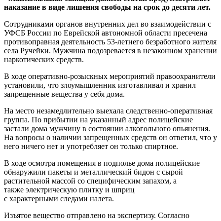
наказание в виде лишения свободы на срок до десяти лет.
Сотрудниками органов внутренних дел во взаимодействии с
УФСБ России по Еврейской автономной области пресечена
противоправная деятельность 53-летнего безработного жителя
села Ручейки. Мужчина подозревается в незаконном хранении
наркотических средств.
В ходе оперативно-розыскных мероприятий правоохранители
установили, что злоумышленник изготавливал и хранил
запрещенные вещества у себя дома.
На место незамедлительно выехала следственно-оперативная
группа. По прибытии на указанный адрес полицейские
застали дома мужчину в состоянии алкогольного опьянения.
На вопросы о наличии запрещенных средств он ответил, что у
него ничего нет и употребляет он только спиртное.
В ходе осмотра помещения в подполье дома полицейские
обнаружили пакеты и металлический бидон с сырой
растительной массой со специфическим запахом, а
также электрическую плитку и шприц
с характерными следами налета.
Изъятое вещество отправлено на экспертизу. Согласно