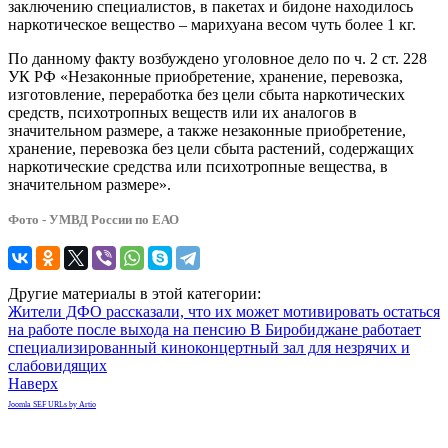
заключению специалистов, в пакетах и бидоне находилось
наркотическое вещество – марихуана весом чуть более 1 кг.
По данному факту возбуждено уголовное дело по ч. 2 ст. 228
УК РФ «Незаконные приобретение, хранение, перевозка,
изготовление, переработка без цели сбыта наркотических
средств, психотропных веществ или их аналогов в
значительном размере, а также незаконные приобретение,
хранение, перевозка без цели сбыта растений, содержащих
наркотические средства или психотропные вещества, в
значительном размере».
Фото - УМВД России по ЕАО
Другие материалы в этой категории:
Жители ДФО рассказали, что их может мотивировать остаться
на работе после выхода на пенсию
В Биробиджане работает
специализированный киноконцертный зал для незрячих и
слабовидящих
Наверх
Joomla SEF URLs by Artio