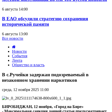
6 августа 14:00
В ЕАО обсудили стратегию сохранения
исторической памяти
6 августа 13:00
Все новости
Новости
События
Лента
Общество и власть
В
с.Ручейки
В с.Ручейки задержан подозреваемый в
задержан
незаконном хранении наркотиков
подозреваемый
в
среда, 12 ноября 2025 11:00
незаконном
хранении
наркотиков
БИРОБИДЖАН, 12 ноября, «Город на Бире»
- Максимальная санкция данной статьи предусматривает