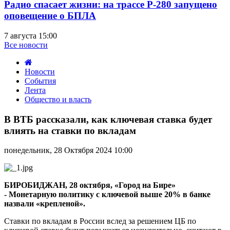
Радио спасает жизни: на трассе Р-280 запущено
оповещение о БПЛА
7 августа 15:00
Все новости
Новости
События
Лента
Общество и власть
В
ВТБ
В ВТБ рассказали, как ключевая ставка будет
рассказали,
влиять на ставки по вкладам
как
ключевая
понедельник, 28 Октября 2024 10:00
ставка
будет
влиять
на
БИРОБИДЖАН, 28 октября, «Город на Бире»
ставки
- Монетарную политику с ключевой выше 20% в банке
по
назвали «крепленой».
вкладам
Ставки по вкладам в России вслед за решением ЦБ по