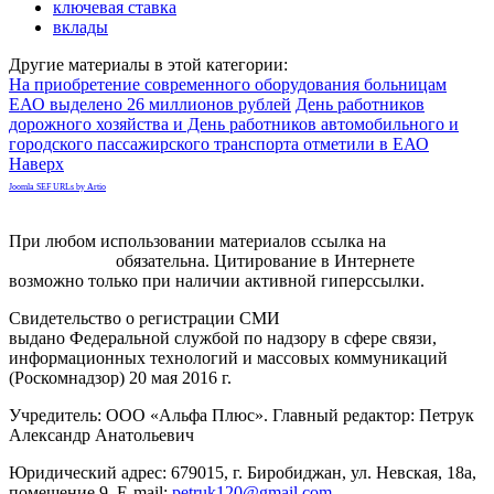
ключевая ставка
вклады
Другие материалы в этой категории:
На приобретение современного оборудования больницам
ЕАО выделено 26 миллионов рублей
День работников
дорожного хозяйства и День работников автомобильного и
городского пассажирского транспорта отметили в ЕАО
Наверх
Joomla SEF URLs by Artio
При любом использовании материалов ссылка на
gorodnabire.ru
обязательна. Цитирование в Интернете
возможно только при наличии активной гиперссылки.
Свидетельство о регистрации СМИ
ЭЛ № ФС 77-65771
выдано Федеральной службой по надзору в сфере связи,
информационных технологий и массовых коммуникаций
(Роскомнадзор) 20 мая 2016 г.
Учредитель: ООО «Альфа Плюс». Главный редактор: Петрук
Александр Анатольевич
Юридический адрес: 679015, г. Биробиджан, ул. Невская, 18а,
помещение 9. E-mail:
petruk120@gmail.com