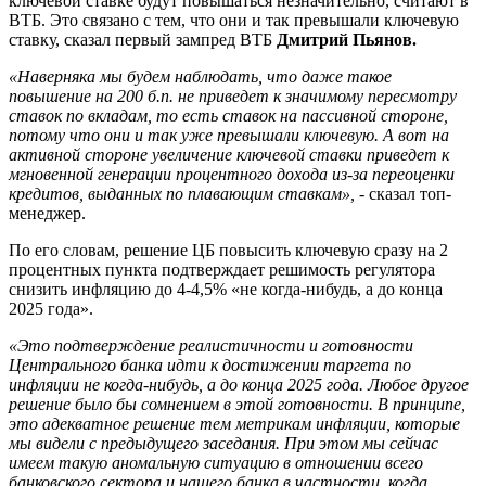
ключевой ставке будут повышаться незначительно, считают в
ВТБ. Это связано с тем, что они и так превышали ключевую
ставку, сказал первый зампред ВТБ
Дмитрий Пьянов.
«Наверняка мы будем наблюдать, что даже такое
повышение на 200 б.п. не приведет к значимому пересмотру
ставок по вкладам, то есть ставок на пассивной стороне,
потому что они и так уже превышали ключевую. А вот на
активной стороне увеличение ключевой ставки приведет к
мгновенной генерации процентного дохода из-за переоценки
кредитов, выданных по плавающим ставкам»,
- сказал топ-
менеджер.
По его словам, решение ЦБ повысить ключевую сразу на 2
процентных пункта подтверждает решимость регулятора
снизить инфляцию до 4-4,5% «не когда-нибудь, а до конца
2025 года».
«Это подтверждение реалистичности и готовности
Центрального банка идти к достижении таргета по
инфляции не когда-нибудь, а до конца 2025 года. Любое другое
решение было бы сомнением в этой готовности. В принципе,
это адекватное решение тем метрикам инфляции, которые
мы видели с предыдущего заседания. При этом мы сейчас
имеем такую аномальную ситуацию в отношении всего
банковского сектора и нашего банка в частности, когда