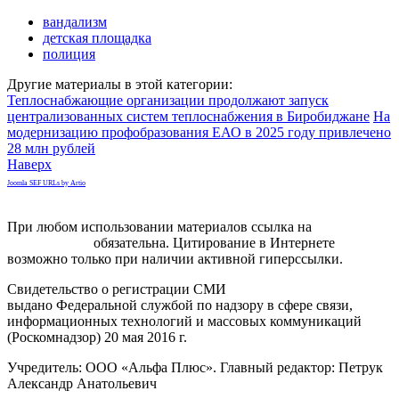
вандализм
детская площадка
полиция
Другие материалы в этой категории:
Теплоснабжающие организации продолжают запуск
централизованных систем теплоснабжения в Биробиджане
На
модернизацию профобразования ЕАО в 2025 году привлечено
28 млн рублей
Наверх
Joomla SEF URLs by Artio
При любом использовании материалов ссылка на
gorodnabire.ru
обязательна. Цитирование в Интернете
возможно только при наличии активной гиперссылки.
Свидетельство о регистрации СМИ
ЭЛ № ФС 77-65771
выдано Федеральной службой по надзору в сфере связи,
информационных технологий и массовых коммуникаций
(Роскомнадзор) 20 мая 2016 г.
Учредитель: ООО «Альфа Плюс». Главный редактор: Петрук
Александр Анатольевич