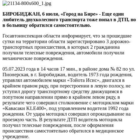
«железного
коня»
БИРОБИДЖАН, 6 июля, «Город на Бире» - Еще один
вынужден
любитель двухколесного транспорта тоже попал в ДТП, но
был
в больницу обратился самостоятельно.
оседлать
«скорую»
Госавтоинспекция области информирует, что за прошедшие
сутки на территории области зарегистрировано 3 дорожно-
транспортных происшествия, в которых 2 гражданина
получили телесные повреждения, автомобили получили
механические повреждения.
05.07.2023 года в 14 часов 17 мин., в районе дома № 82 по ул.
Пионерская, в г. Биробиджан, водитель 1973 года рождения,
управлял автомобилем марки «Тойота Исис», двигался в
крайнем правом ряду, при перестроении в левую полосу, не
уступил дорогу транспортному средству движущимся в
попутном направлении прямо в крайнем левом ряду, в
результате чего совершил столкновение с мотоциклом марки
«Кавасаки KLE400», под управлением водителя 1992 года
рождения. От удара мотоцикл совершил опрокидывание на
проезжую часть. В результате ДТП водитель мотоцикла
получил телесные повреждения, после оформления
происшествия самостоятельно обратился в медицинское
учреждение.