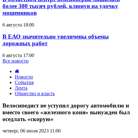
более 300 тысяч рублей, клюнув на удочку
мошенников
6 августа 18:00
В ЕАО значительно увеличены объемы
дорожных работ
6 августа 17:00
Все новости
Новости
События
Лента
Общество и власть
Велосипедист
не
Велосипедист не уступил дорогу автомобилю и
уступил
вместо своего «железного коня» вынужден был
дорогу
оседлать «скорую»
автомобилю
и
четверг, 06 июля 2023 11:00
вместо
своего