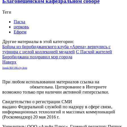
Благовещенском кафедральном соборе
Теги
Пасха
церковь
Ефрем
Другие материалы в этой категории:
Бойцы из биробиджанского клуба «Арена» вернулись с
турнира с целой коллекцией медалей
С Пасхой жителей
Биробиджана поздравил мэр города
Наверх
Joomla SEF URLs by Artio
При любом использовании материалов ссылка на
gorodnabire.ru
обязательна. Цитирование в Интернете
возможно только при наличии активной гиперссылки.
Свидетельство о регистрации СМИ
ЭЛ № ФС 77-65771
выдано Федеральной службой по надзору в сфере связи,
информационных технологий и массовых коммуникаций
(Роскомнадзор) 20 мая 2016 г.
Учредитель: ООО «Альфа Плюс». Главный редактор: Петрук