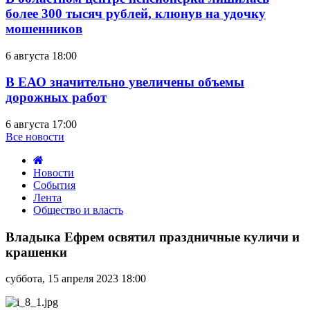
более 300 тысяч рублей, клюнув на удочку
мошенников
6 августа 18:00
В ЕАО значительно увеличены объемы
дорожных работ
6 августа 17:00
Все новости
Новости
События
Лента
Общество и власть
Владыка
Ефрем
Владыка Ефрем освятил праздничные куличи и
освятил
крашенки
праздничные
куличи
суббота, 15 апреля 2023 18:00
и
крашенки