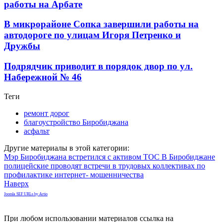
работы на Арбате
В микрорайоне Сопка завершили работы на
автодороге по улицам Игоря Петренко и
Дружбы
Подрядчик приводит в порядок двор по ул.
Набережной № 46
Теги
ремонт дорог
благоустройство Биробиджана
асфальт
Другие материалы в этой категории:
Мэр Биробиджана встретился с активом ТОС
В Биробиджане
полицейские проводят встречи в трудовых коллективах по
профилактике интернет- мошенничества
Наверх
Joomla SEF URLs by Artio
При любом использовании материалов ссылка на