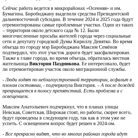
Сейчас работа ведется в микрорайонах «Осенняя» и им.
Бумагина. Биробиджану выделили средства Президентской
дальневосточной субсидии. В течение 2024 и 2025 года будут
отремонтированы самые проблемные участки. Один из таких
– территория около детского сада № 12. Были
многочисленные просьбы жителей города через социальные
сети и депутату городской Думы Кириллу Девятко. Во время
объезда по городу мэр Биробиджана Максим Семёнов
подтвердил, что этот участок дороги будет заасфальтирован.
Также к главе города, во время объезда, обратилась местная
жительница
Виктория Паздникова
. Ее интересовало, будет
ли отремонтирован участок около миграционной службы.
- Люди ходят по неблагоустроенной территории, асфальт в
плохом состоянии,
- подчеркнула Виктория.
– А после дождей
превращается в полосу препятствий. Есть проблема и с
освещением.
Максим Анатольевич подчеркнул, что в планах улицы
Невская, Советская, Широкая стоят, но работы, скорее всего,
будут проведены в следующем году, так как в этом уже не
успеть. С освещением вопрос будет решен в 2024-ом.
-
Все прекрасно видят, что во многих районах города идут