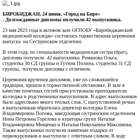
ушли
выпускники
БИРОБИДЖАН, 24 июня, «Город на Бире»
медсестры
- Долгожданные дипломы получили 42 выпускника.
и
медбратья
23 мая 2023 года в актовом зале ОГПОБУ «Биробиджанский
медицинский колледж» состоялась торжественная церемония
выпуска на Сестринском отделении.
В этом году, по специальности медицинская сестра (брат),
дипломы получили 42 выпускника. Романова Ольга,
студентка 30 СД группы и Гутник Полина, студентка 31 СД
группы, получили дипломы с отличием.
Церемония вручения дипломов, уже по сложившейся
традиции, прошла в торжественной обстановке. В зале в
качестве почетных гостей присутствовали преподаватели
колледжа и родственники выпускников. В адрес выпускников
было адресовано много теплых слов. С напутственной речью
к выпускникам обратилась директор колледжа Елена
Владимировна Попова, заведующая сестринским отделением
Нина Петровна Горелова и кураторы групп Наталья
Владимировна Мищенко и Наталья Николаевна Максимова.
Также выпускники получили памятные подарки от
первокурсников и выступили с ответным словом. В ходе