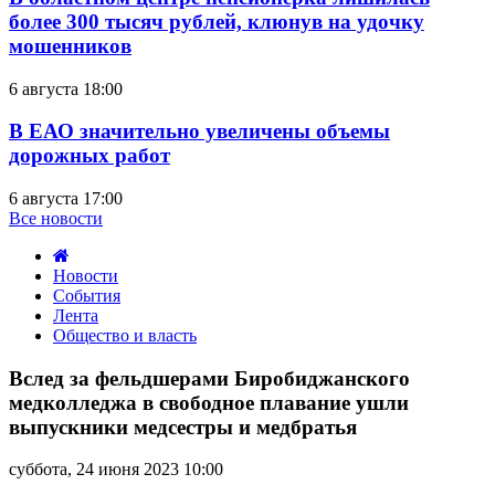
более 300 тысяч рублей, клюнув на удочку
мошенников
6 августа 18:00
В ЕАО значительно увеличены объемы
дорожных работ
6 августа 17:00
Все новости
Новости
События
Лента
Общество и власть
Вслед
за
Вслед за фельдшерами Биробиджанского
фельдшерами
медколледжа в свободное плавание ушли
Биробиджанского
выпускники медсестры и медбратья
медколледжа
в
суббота, 24 июня 2023 10:00
свободное
плавание