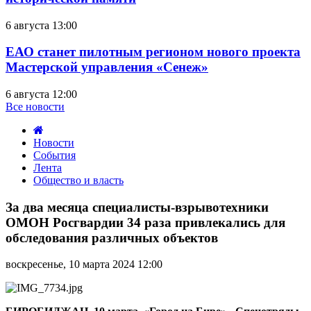
6 августа 13:00
ЕАО станет пилотным регионом нового проекта
Мастерской управления «Сенеж»
6 августа 12:00
Все новости
Новости
События
Лента
Общество и власть
За
два
За два месяца специалисты-взрывотехники
месяца
ОМОН Росгвардии 34 раза привлекались для
специалисты-
обследования различных объектов
взрывотехники
ОМОН
воскресенье, 10 марта 2024 12:00
Росгвардии
34
раза
привлекались