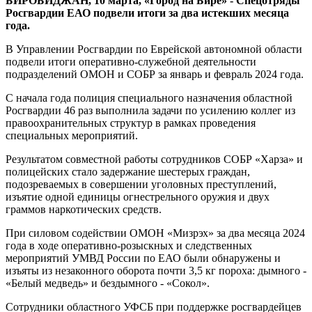
БИРОБИДЖАН, 10 марта, «Город на Бире» - Спецотряды
для
Росгвардии ЕАО подвели итоги за два истекших месяца
обследования
года.
различных
объектов
В Управлении Росгвардии по Еврейской автономной области
подвели итоги оперативно-служебной деятельности
подразделений ОМОН и СОБР за январь и февраль 2024 года.
С начала года полиция специального назначения областной
Росгвардии 46 раз выполнила задачи по усилению коллег из
правоохранительных структур в рамках проведения
специальных мероприятий.
Результатом совместной работы сотрудников СОБР «Харза» и
полицейских стало задержание шестерых граждан,
подозреваемых в совершении уголовных преступлений,
изъятие одной единицы огнестрельного оружия и двух
граммов наркотических средств.
При силовом содействии ОМОН «Мизрэх» за два месяца 2024
года в ходе оперативно-розыскных и следственных
мероприятий УМВД России по ЕАО были обнаружены и
изъяты из незаконного оборота почти 3,5 кг пороха: дымного -
«Белый медведь» и бездымного - «Сокол».
Сотрудники областного УФСБ при поддержке росгвардейцев