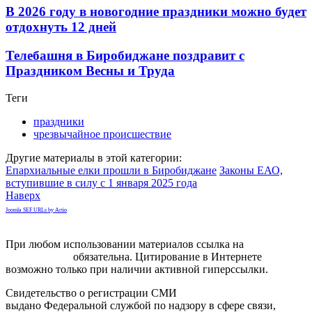
В 2026 году в новогодние праздники можно будет
отдохнуть 12 дней
Телебашня в Биробиджане поздравит с
Праздником Весны и Труда
Теги
праздники
чрезвычайное происшествие
Другие материалы в этой категории:
Епархиальные елки прошли в Биробиджане
Законы ЕАО,
вступившие в силу с 1 января 2025 года
Наверх
Joomla SEF URLs by Artio
При любом использовании материалов ссылка на
gorodnabire.ru
обязательна. Цитирование в Интернете
возможно только при наличии активной гиперссылки.
Свидетельство о регистрации СМИ
ЭЛ № ФС 77-65771
выдано Федеральной службой по надзору в сфере связи,