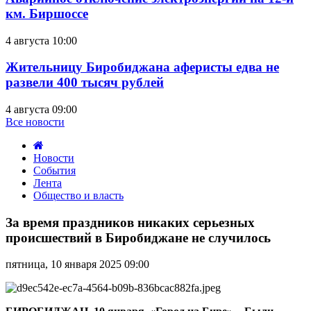
км. Биршоссе
4 августа 10:00
Жительницу Биробиджана аферисты едва не
развели 400 тысяч рублей
4 августа 09:00
Все новости
Новости
События
Лента
Общество и власть
За
время
За время праздников никаких серьезных
праздников
происшествий в Биробиджане не случилось
никаких
серьезных
пятница, 10 января 2025 09:00
происшествий
в
Биробиджане
не