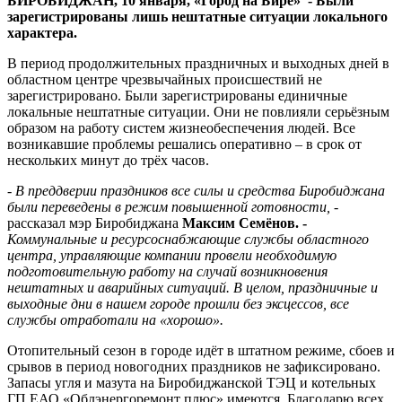
БИРОБИДЖАН, 10 января, «Город на Бире» - Были
случилось
зарегистрированы лишь нештатные ситуации локального
характера.
В период продолжительных праздничных и выходных дней в
областном центре чрезвычайных происшествий не
зарегистрировано. Были зарегистрированы единичные
локальные нештатные ситуации. Они не повлияли серьёзным
образом на работу систем жизнеобеспечения людей. Все
возникавшие проблемы решались оперативно – в срок от
нескольких минут до трёх часов.
-
В преддверии праздников все силы и средства Биробиджана
были переведены в режим повышенной готовности, -
рассказал мэр Биробиджана
Максим Семёнов. -
Коммунальные и ресурсоснабжающие службы областного
центра, управляющие компании провели необходимую
подготовительную работу на случай возникновения
нештатных и аварийных ситуаций. В целом, праздничные и
выходные дни в нашем городе прошли без эксцессов, все
службы отработали на «хорошо».
Отопительный сезон в городе идёт в штатном режиме, сбоев и
срывов в период новогодних праздников не зафиксировано.
Запасы угля и мазута на Биробиджанской ТЭЦ и котельных
ГП ЕАО «Облэнергоремонт плюс» имеются. Благодарю всех