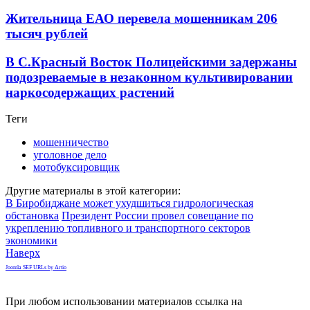
Жительница ЕАО перевела мошенникам 206
тысяч рублей
В С.Красный Восток Полицейскими задержаны
подозреваемые в незаконном культивировании
наркосодержащих растений
Теги
мошенничество
уголовное дело
мотобуксировщик
Другие материалы в этой категории:
В Биробиджане может ухудшиться гидрологическая
обстановка
Президент России провел совещание по
укреплению топливного и транспортного секторов
экономики
Наверх
Joomla SEF URLs by Artio
При любом использовании материалов ссылка на