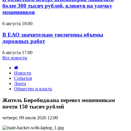
более 300 тысяч рублей, клюнув на удочку
мошенников
6 августа 18:00
В ЕАО значительно увеличены объемы
дорожных работ
6 августа 17:00
Все новости
Новости
События
Лента
Общество и власть
Житель
Биробиджана
Житель Биробиджана перевел мошенникам
перевел
почти 150 тысяч рублей
мошенникам
почти
четверг, 09 июля 2026 12:00
150
тысяч
рублей