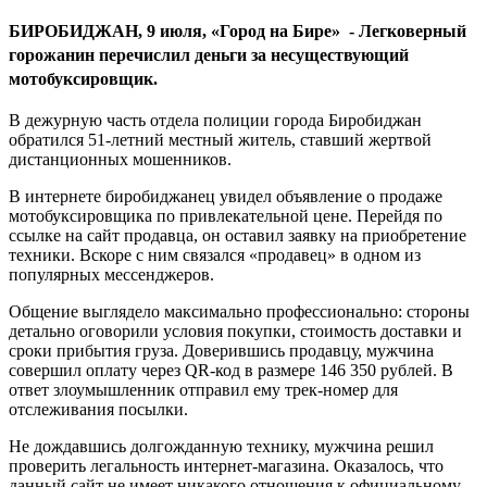
БИРОБИДЖАН, 9 июля, «Город на Бире» -
Легковерный
горожанин перечислил деньги
за несуществующий
мотобуксировщик.
В дежурную часть отдела полиции города Биробиджан
обратился 51-летний местный житель, ставший жертвой
дистанционных мошенников.
В интернете биробиджанец увидел объявление о продаже
мотобуксировщика по привлекательной цене. Перейдя по
ссылке на сайт продавца, он оставил заявку на приобретение
техники. Вскоре с ним связался «продавец» в одном из
популярных мессенджеров.
Общение выглядело максимально профессионально: стороны
детально оговорили условия покупки, стоимость доставки и
сроки прибытия груза. Доверившись продавцу, мужчина
совершил оплату через QR-код в размере 146 350 рублей. В
ответ злоумышленник отправил ему трек-номер для
отслеживания посылки.
Не дождавшись долгожданную технику, мужчина решил
проверить легальность интернет-магазина. Оказалось, что
данный сайт не имеет никакого отношения к официальному