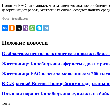
Полиция ЕАО напоминает, что за заведомо ложное сообщение о
дезорганизуют работу экстренных служб, создают панику среди
Фото - freepik.com
Похожие новости
В областном центре пенсионерка лишилась более
Жительницу Биробиджана аферисты едва не разв
Жительница ЕАО перевела мошенникам 206 тыся
В С.Красный Восток Полицейскими задержаны по
Пожилая пара из Биробиджана купилась на байки
Теги