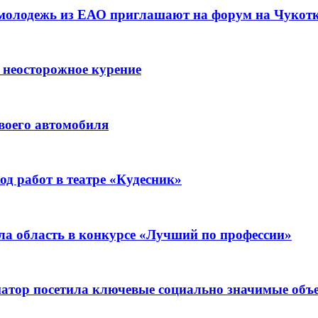
 молодежь из ЕАО приглашают на форум на Чукот
 неосторожное курение
воего автомобиля
д работ в театре «Кудесник»
ла область в конкурсе «Лучший по профессии»
рнатор посетила ключевые социально значимые о