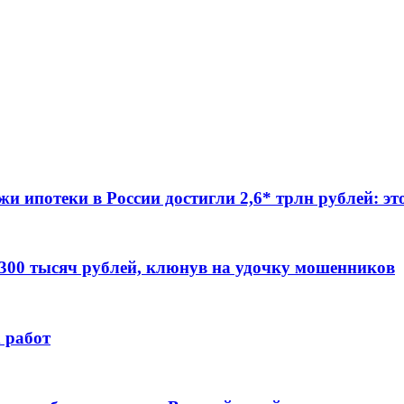
жи ипотеки в России достигли 2,6* трлн рублей: э
 300 тысяч рублей, клюнув на удочку мошенников
 работ