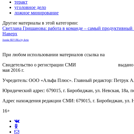
теракт
уголовное дело
ложное минирование
Другие материалы в этой категории:
Светлана Гришанова: работа в команде – самый продуктивный
Наверх
Joomla SEF URLs by Artio
При любом использовании материалов ссылка на
gorodnabire.ru
Свидетельство о регистрации СМИ
ЭЛ № ФС 77-65771
выдано 
мая 2016 г.
Учредитель: ООО «Альфа Плюс». Главный редактор: Петрук А
Юридический адрес: 679015, г. Биробиджан, ул. Невская, 18а, п
Адрес нахождения редакции СМИ: 679015, г. Биробиджан, ул. Н
16+