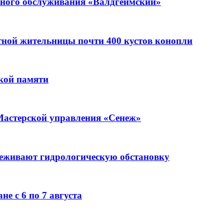
ьного обслуживания «Валдгеймский»
стной жительницы почти 400 кустов конопли
кой памяти
Мастерской управления «Сенеж»
леживают гидрологическую обстановку
е с 6 по 7 августа