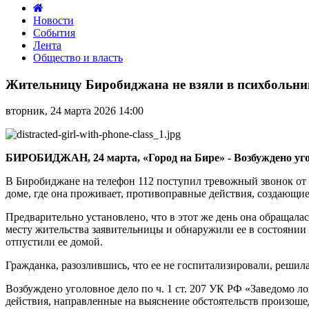
Новости
События
Лента
Общество и власть
Жительницу
Биробиджана
Жительницу Биробиджана не взяли в психбольниц
не
взяли
вторник, 24 марта 2026 14:00
в
психбольницу,
так
она
БИРОБИДЖАН, 24 марта, «Город на Бире» - Возбуждено уго
пообещала
устроить
В
Биробиджане
на телефон 112 поступил тревожный звонок от
теракт
доме, где она проживает, противоправные действия, создающие
Предварительно установлено, что в этот же день она обращал
месту жительства заявительницы и обнаружили ее в состоянии
отпустили ее домой.
Гражданка, разозлившись, что ее не госпитализировали, решил
Возбуждено уголовное дело по ч. 1 ст. 207 УК РФ «Заведомо л
действия, направленные на выяснение обстоятельств произоше