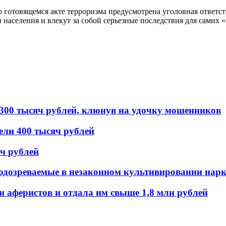
 готовящемся акте терроризма предусмотрена уголовная ответс
 населения и влекут за собой серьезные последствия для самих 
 300 тысяч рублей, клюнув на удочку мошенников
ели 400 тысяч рублей
ч рублей
дозреваемые в незаконном культивировании нар
 аферистов и отдала им свыше 1,8 млн рублей