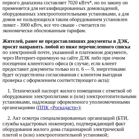
первого диапазона составляет 7020 кВтч*, но по закону он
применяется для негазифицированных домовладений,
оборудованных электроотопительными установками, а для
домов не пользующихся таким оборудованием установлен
лимит - 3900 кВтч, все что свыше - считается по
экономически обоснованным тарифам.
Жителей, ранее не предоставлявших документы в ДЭК,
просят направить любой из ниже перечисленного списка
по электронной почте, указанной в платежном документе,
через Интернет-приемную на сайте ДЭК либо при очном
посещении клиентского офиса (в случае, если клиент
предоставит документы только из п. 6 — 9, энергетиками
будет осуществлена согласованная с клиентом выездная
проверка с оформлением соответствующего акта):
1. Технический паспорт жилого помещения с отметкой об
оборудовании электроплитами и (или) электроотопительными
установками, надлежаще оформленного уполномоченными
организациями (
ППК «Роскадастр»
);
2. Акт осмотра специализированных организаций (БТИ,
службы кадастровых инженеров), подтверждающий факт
оборудования жилого дома стационарной электрической
плитой и (или) электроотопительной установкой;