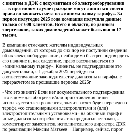
с визитом в ДЭК с документами об электрооборудовании
— в противном случае граждане могут лишиться своего
права оплачивать счета по «минимальному тарифу». За
первое полугодие 2025 года компания получила данные
только от 600 клиентов. Всего в области, по данным
энергетиков, таких домовладений может быть около 17
тысяч.
В компании отмечают, жителям индивидуальных
домовладений, от которых до сих пор не поступили сведения
об их электрооборудовании, необходимо быстрее подтвердить
его наличие и, как следствие, право рассчитываться по
«минимальному тарифу». Клиенты, не подтвердившие это
документально, с 1 декабря 2025 перейдут на
соответствующие законодательству диапазоны и тарифы, с
перерасчетом за прошедшие периоды 2025г.
- Что это значит? Если нет документального подтверждения,
что в доме для обогрева и/или приготовления пищи
используется электроэнергия, значит расчет будет переведен с
тарифа «со стационарными электроплитами и (или)
электроотопительными установками» на обычный тариф и
иные диапазоны потребления - так предписывает закон, -
комментирует заместитель исполнительного директора ДЭК
по реализации Максим Матвеев. - Например, сейчас, порог