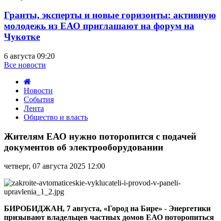
Гранты, эксперты и новые горизонты: активную
молодежь из ЕАО приглашают на форум на
Чукотке
6 августа 09:20
Все новости
Новости
События
Лента
Общество и власть
Жителям
ЕАО
Жителям ЕАО нужно поторопится с подачей
нужно
документов об электрооборудовании
поторопится
с
четверг, 07 августа 2025 12:00
подачей
документов
об
электрооборудовании
БИРОБИДЖАН, 7 августа, «Город на Бире»
-
Энергетики
призывают владельцев частных домов ЕАО поторопиться