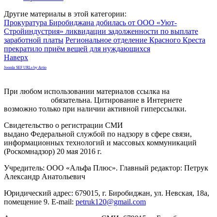
Другие материалы в этой категории:
Прокуратура Биробиджана добилась от ООО «Уют-
Стройиндустрия» ликвидации задолженности по выплате
заработной платы
Региональное отделение Красного Креста
прекратило приём вещей для нуждающихся
Наверх
Joomla SEF URLs by Artio
При любом использовании материалов ссылка на
gorodnabire.ru
обязательна. Цитирование в Интернете
возможно только при наличии активной гиперссылки.
Свидетельство о регистрации СМИ
ЭЛ № ФС 77-65771
выдано Федеральной службой по надзору в сфере связи,
информационных технологий и массовых коммуникаций
(Роскомнадзор) 20 мая 2016 г.
Учредитель: ООО «Альфа Плюс». Главный редактор: Петрук
Александр Анатольевич
Юридический адрес: 679015, г. Биробиджан, ул. Невская, 18а,
помещение 9. E-mail:
petruk120@gmail.com