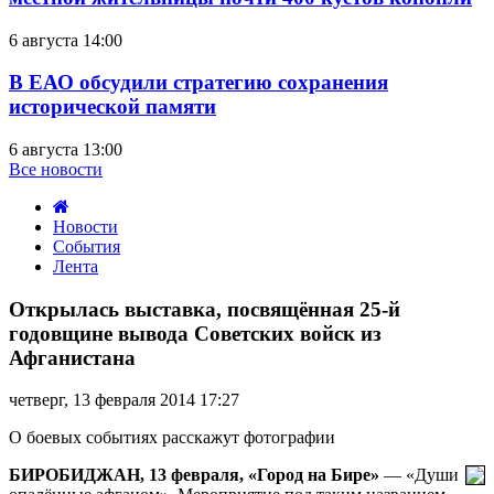
6 августа 14:00
В ЕАО обсудили стратегию сохранения
исторической памяти
6 августа 13:00
Все новости
Новости
События
Лента
Открылась
выставка,
Открылась выставка, посвящённая 25-й
посвящённая
годовщине вывода Советских войск из
25-
Афганистана
й
годовщине
четверг, 13 февраля 2014 17:27
вывода
Советских
О боевых событиях расскажут фотографии
войск
из
БИРОБИДЖАН, 13 февраля, «Город на Бире»
— «Души
Афганистана