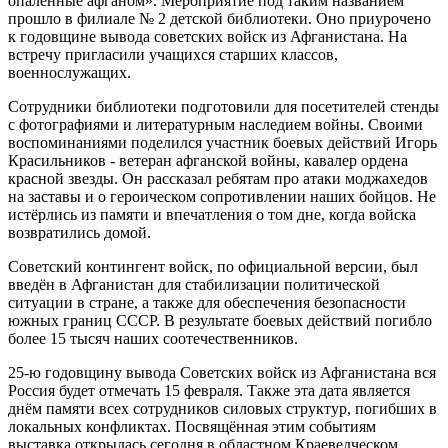
опалённые афганом». Мероприятие под таким названием
прошло в филиале № 2 детской библиотеки. Оно приурочено
к годовщине вывода советских войск из Афганистана. На
встречу пригласили учащихся старших классов,
военнослужащих.
Сотрудники библиотеки подготовили для посетителей стенды
с фотографиями и литературным наследием войны. Своими
воспоминаниями поделился участник боевых действий Игорь
Красильников - ветеран афганской войны, кавалер ордена
красной звезды. Он рассказал ребятам про атаки моджахедов
на заставы и о героическом сопротивлении наших бойцов. Не
истёрлись из памяти и впечатления о том дне, когда войска
возвратились домой.
Советский контингент войск, по официальной версии, был
введён в Афганистан для стабилизации политической
ситуации в стране, а также для обеспечения безопасности
южных границ СССР. В результате боевых действий погибло
более 15 тысяч наших соотечественников.
25-ю годовщину вывода Советских войск из Афганистана вся
Россия будет отмечать 15 февраля. Также эта дата является
днём памяти всех сотрудников силовых структур, погибших в
локальных конфликтах. Посвящённая этим событиям
выставка открылась сегодня в областном Краеведческом