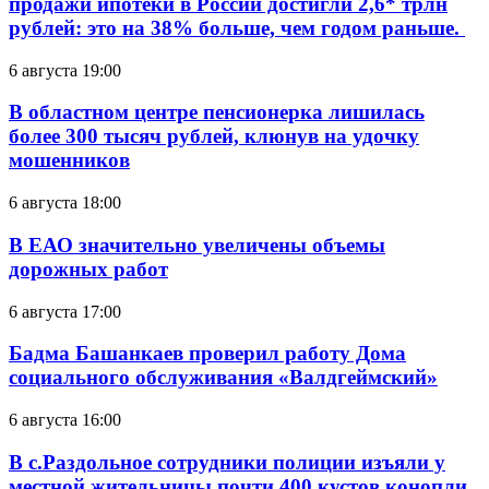
продажи ипотеки в России достигли 2,6* трлн
рублей: это на 38% больше, чем годом раньше.
6 августа 19:00
В областном центре пенсионерка лишилась
более 300 тысяч рублей, клюнув на удочку
мошенников
6 августа 18:00
В ЕАО значительно увеличены объемы
дорожных работ
6 августа 17:00
Бадма Башанкаев проверил работу Дома
социального обслуживания «Валдгеймский»
6 августа 16:00
В с.Раздольное сотрудники полиции изъяли у
местной жительницы почти 400 кустов конопли