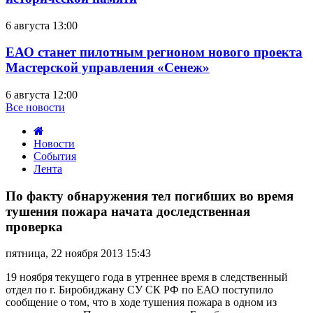
6 августа 13:00
ЕАО станет пилотным регионом нового проекта
Мастерской управления «Сенеж»
6 августа 12:00
Все новости
Новости
События
Лента
По
факту
По факту обнаружения тел погибших во время
обнаружения
тушения пожара начата доследственная
тел
проверка
погибших
во
пятница, 22 ноября 2013 15:43
время
тушения
19 ноября текущего года в утреннее время в следственный
пожара
отдел по г. Биробиджану СУ СК РФ по ЕАО поступило
начата
сообщение о том, что в ходе тушения пожара в одном из
доследственная