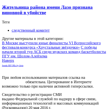
Жительница района имени Лазо признана
виновной в убийстве
Теги
следственный комитет
Другие материалы в этой категории:
В Москве выступили юные финалисты VI Всероссийского
фестиваля-конкурса «Хрустальные звёздочки»
С победы
начали второй тур АСБ среди мужских команд баскетболисты
ПГУ им. Шолом-Алейхема
Наверх
Joomla SEF URLs by Artio
При любом использовании материалов ссылка на
gorodnabire.ru
обязательна. Цитирование в Интернете
возможно только при наличии активной гиперссылки.
Свидетельство о регистрации СМИ
ЭЛ № ФС 77-65771
выдано Федеральной службой по надзору в сфере связи,
информационных технологий и массовых коммуникаций
(Роскомнадзор) 20 мая 2016 г.