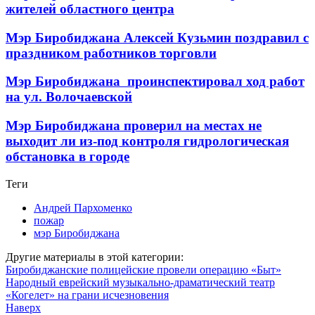
жителей областного центра
Мэр Биробиджана Алексей Кузьмин поздравил с
праздником работников торговли
Мэр Биробиджана проинспектировал ход работ
на ул. Волочаевской
Мэр Биробиджана проверил на местах не
выходит ли из-под контроля гидрологическая
обстановка в городе
Теги
Андрей Пархоменко
пожар
мэр Биробиджана
Другие материалы в этой категории:
Биробиджанские полицейские провели операцию «Быт»
Народный еврейский музыкально-драматический театр
«Когелет» на грани исчезновения
Наверх