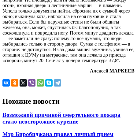
огонь, входная дверь и лестничные марши — в пламени.
Успела только документы найти, сбросила их с сумкой через
окно; выкинула кота, набросила на себя пуховик и стала
выбираться. Если бы наружные стены не были обшиты
железом, она, может, спустилась бы благополучно, а так —
соскользнула и повредила ногу. Потом минут двадцать лежала
— её заметили не сразу: почему-то все думали, что люди
выбирались только в сторону двора. Сумка с телефоном — в
стороне: не дотянуться. Из-за дома вышел мужчина, увидел её,
оттащил к ЦУМу на матрасике, там она лежала до приезда
«скорой», минут 20. Сейчас у дочери температура 37,8º.
Алексей МАРКЕЕВ
Похожие новости
Возможной причиной смертельного пожара
стало неосторожное курение
Мэр Биробиджана провел личный прием