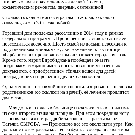
что речь о квартирах с эконом-отделкой. То есть,
косметическим ремонтом, дверями, сантехникой.
Стоимость квадратного метра такого жилья, как было
озвучено, около 30 тысяч рублей.
Горевший дом подлежал расселению в 2014 году в рамках
федеральной программы. Происшествие заставило жителей
переселиться досрочно. Шесть семей из восьми переехали к
родственникам и знакомым; две размещены в гостинице
«Барбарис», их проживание там оплачивает городская казна.
Кроме того, мэрия Биробиджана пообещала оказать
поддержку нуждающимся в восстановлении утраченных
документов, с приобретением тёплых вещей для детей
пострадавших и в решении других сложностей.
Одна женщина с травмой ноги госпитализирована. По словам
родственников (со ссылкой на врачей), её лечение продлится
два месяца.
— Моя дочь оказалась в больнице из-за того, что выпрыгнула
из окна второго этажа на площадь. При этом повредила ногу
— порвала связки и раздробила колено, — рассказывает
Татьяна СЫРОВА. — Произошло всё это около пяти утра. Как
дочь мне потом рассказала, её разбудила соседка из квартиры
напротив. На площадку выйти было невозможно — всюду