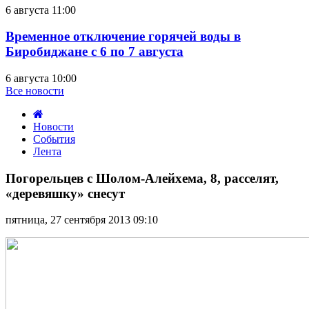
6 августа 11:00
Временное отключение горячей воды в
Биробиджане с 6 по 7 августа
6 августа 10:00
Все новости
Новости
События
Лента
Погорельцев
с
Погорельцев с Шолом-Алейхема, 8, расселят,
Шолом-
«деревяшку» снесут
Алейхема,
8,
пятница, 27 сентября 2013 09:10
расселят,
«деревяшку»
снесут