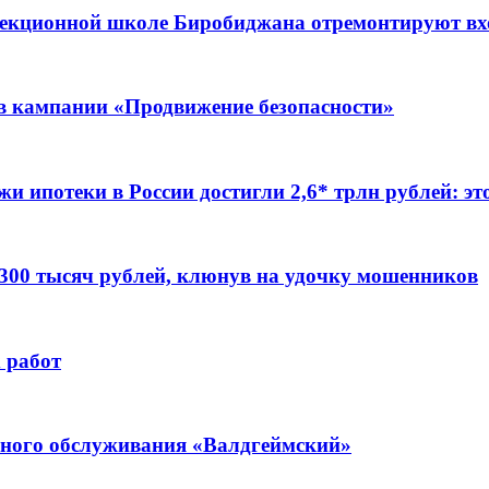
ррекционной школе Биробиджана отремонтируют в
ов кампании «Продвижение безопасности»
жи ипотеки в России достигли 2,6* трлн рублей: э
 300 тысяч рублей, клюнув на удочку мошенников
 работ
ьного обслуживания «Валдгеймский»