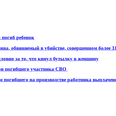
 погиб ребенок
ина, обвиняемый в убийстве, совершенном более 31
словно за то, что кинул бутылку в женщину
ери погибшего участника СВО
 погибшего на производстве работника выплачен