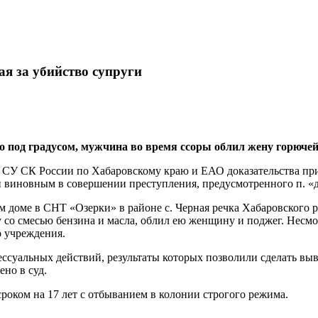
ая за убийство супруги
о под градусом, мужчина во время ссоры облил жену горючей
У СК России по Хабаровскому краю и ЕАО доказательства при
иновным в совершении преступления, предусмотренного п. «д» 
ом доме в СНТ «Озерки» в районе с. Черная речка Хабаровского
ру со смесью бензина и масла, облил ею женщину и поджег. Не
о учреждения.
ессуальных действий, результаты которых позволили сделать в
но в суд.
сроком на 17 лет с отбыванием в колонии строгого режима.