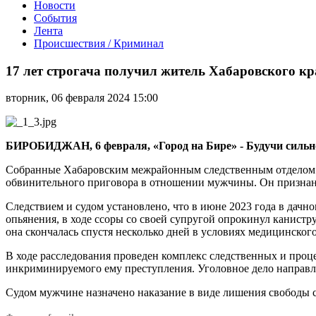
Новости
События
Лента
Происшествия / Криминал
17
лет
17 лет строгача получил житель Хабаровского кр
строгача
получил
вторник, 06 февраля 2024 15:00
житель
Хабаровского
края
за
БИРОБИДЖАН, 6 февраля, «Город на Бире» -
Будучи сильн
убийство
супруги
Собранные Хабаровским межрайонным следственным отделом С
обвинительного приговора в отношении мужчины. Он признан в
Следствием и судом установлено, что в июне 2023 года в дачн
опьянения, в ходе ссоры со своей супругой опрокинул канист
она скончалась спустя несколько дней в условиях медицинског
В ходе расследования проведен комплекс следственных и проц
инкриминируемого ему преступления. Уголовное дело направле
Судом мужчине назначено наказание в виде лишения свободы 