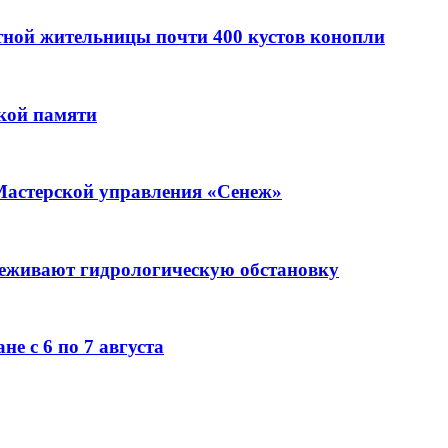
стной жительницы почти 400 кустов конопли
кой памяти
Мастерской управления «Сенеж»
леживают гидрологическую обстановку
е с 6 по 7 августа