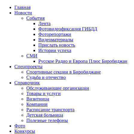
Главная
Новости
События
Лента
Фотовидеофиксация ГИБДД
1
Фоторепортажи
Видеоматериалы
Прислать новость
Истории успеха
СМИ
Русское Радио и Европа Плюс Биробиджан
Спецпроекты
Спортивные секции в Биробиджане
Судьба и отечество
Справочник
Обслуживающие организации
Товары и услуги
Визитница
Компании
Расписание транспорта
Детская больница
Полезные телефоны
Фото
Конкурсы