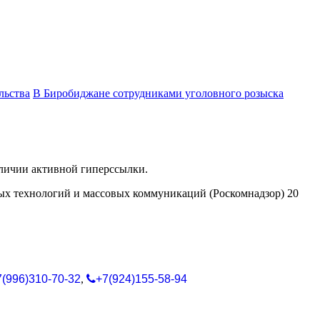
льства
В Биробиджане сотрудниками уголовного розыска
аличии активной гиперссылки.
ых технологий и массовых коммуникаций (Роскомнадзор) 20
7(996)310-70-32
,
+7(924)155-58-94