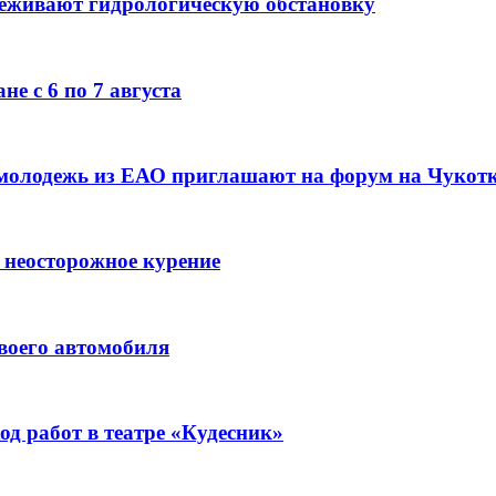
леживают гидрологическую обстановку
е с 6 по 7 августа
 молодежь из ЕАО приглашают на форум на Чукот
 неосторожное курение
воего автомобиля
д работ в театре «Кудесник»