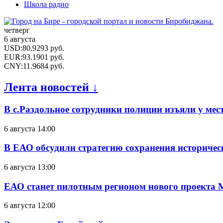
Школа радио
четверг
6 августа
USD
:
80.9293
руб.
EUR
:
93.1901
руб.
CNY
:
11.9684
руб.
Лента новостей ↓
В с.Раздольное сотрудники полиции изъяли у ме
6 августа 14:00
В ЕАО обсудили стратегию сохранения историчес
6 августа 13:00
ЕАО станет пилотным регионом нового проекта 
6 августа 12:00