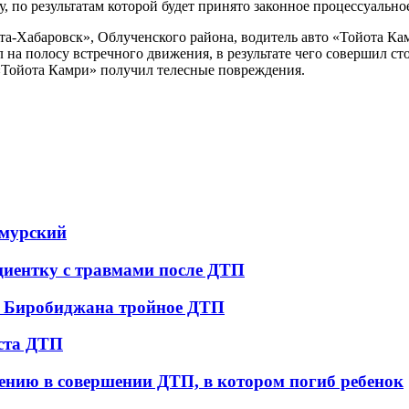
у, по результатам которой будет принято законное процессуально
ита-Хабаровск», Облученского района, водитель авто «Тойота К
на полосу встречного движения, в результате чего совершил ст
«Тойота Камри» получил телесные повреждения.
амурский
циентку с травмами после ДТП
е Биробиджана тройное ДТП
еста ДТП
нению в совершении ДТП, в котором погиб ребенок