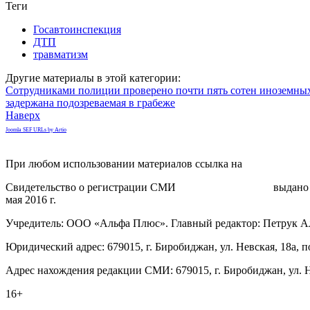
Теги
Госавтоинспекция
ДТП
травматизм
Другие материалы в этой категории:
Сотрудниками полиции проверено почти пять сотен иноземных
задержана подозреваемая в грабеже
Наверх
Joomla SEF URLs by Artio
При любом использовании материалов ссылка на
gorodnabire.ru
Свидетельство о регистрации СМИ
ЭЛ № ФС 77-65771
выдано 
мая 2016 г.
Учредитель: ООО «Альфа Плюс». Главный редактор: Петрук А
Юридический адрес: 679015, г. Биробиджан, ул. Невская, 18а, п
Адрес нахождения редакции СМИ: 679015, г. Биробиджан, ул. Н
16+