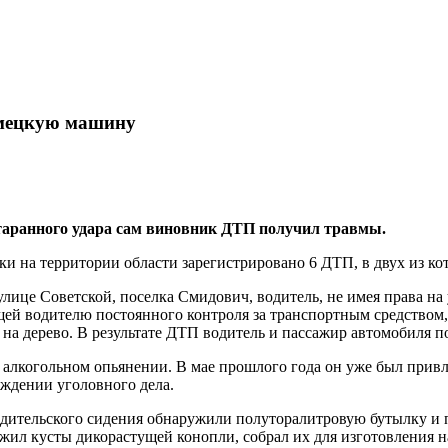
емецкую машину
таранного удара сам виновник ДТП получил травмы.
и на территории области зарегистрировано 6 ДТП, в двух из ко
 улице Советской, поселка Смидович, водитель, не имея права н
ей водителю постоянного контроля за транспортным средством, 
на дерево. В результате ДТП водитель и пассажир автомобиля п
в алкогольном опьянении. В мае прошлого года он уже был прив
ждении уголовного дела.
дительского сидения обнаружили полуторалитровую бутылку и п
ужил кусты дикорастущей конопли, собрал их для изготовления н