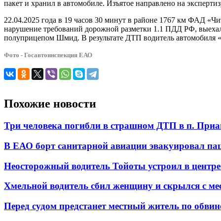
пакет и хранил в автомобиле. Изъятое направлено на экспертиз
22.04.2025 года в 19 часов 30 минут в районе 1767 км ФАД «Ч
нарушение требований дорожной разметки 1.1 ПДД РФ, выехал 
полуприцепом Шмид. В результате ДТП водитель автомобиля 
Фото - Госавтоинспекция ЕАО
Похожие новости
Три человека погибли в страшном ДТП в п. При
В ЕАО борт санитарной авиации эвакуировал па
Неосторожный водитель Тойоты устроил в центр
Хмельной водитель сбил женщину и скрылся с м
Перед судом предстанет местный житель по обви