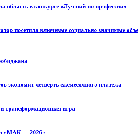
ла область в конкурсе «Лучший по профессии»
рнатор посетила ключевые социально значимые о
иробиджана
ов экономит четверть ежемесячного платежа
 и трансформационная игра
ии «МАК — 2026»