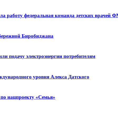
а работу федеральная команда детских врачей 
абережной Биробиджана
или подачу электроэнергии потребителям
ждународного уровня Алекса Датского
 по нацпроекту «Семья»