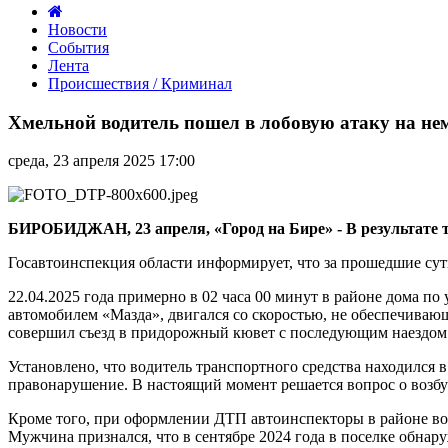
Новости
События
Лента
Происшествия / Криминал
Хмельной
водитель
Хмельной водитель пошел в лобовую атаку на н
пошел
в
среда, 23 апреля 2025 17:00
лобовую
атаку
на
немецкую
БИРОБИДЖАН, 23 апреля, «Город на Бире» - В результате 
машину
Госавтоинспекция области информирует, что за прошедшие сутк
22.04.2025 года примерно в 02 часа 00 минут в районе дома по
автомобилем «Мазда», двигался со скоростью, не обеспечивающ
совершил съезд в придорожный кювет с последующим наездом 
Установлено, что водитель транспортного средства находился 
правонарушение. В настоящий момент решается вопрос о возбу
Кроме того, при оформлении ДТП автоинспекторы в районе во
Мужчина признался, что в сентябре 2024 года в поселке обнар