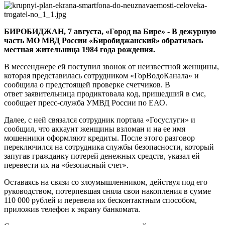
сотрудников
«Водоканала»
БИРОБИДЖАН, 7 августа, «Город на Бире»
-
В дежурную
часть МО МВД России «Биробиджанский» обратилась
местная жительница 1984 года рождения.
В мессенджере ей поступил звонок от неизвестной женщины,
которая представилась сотрудником «ГорВодоКанала» и
сообщила о предстоящей проверке счетчиков. В
ответ заявительница продиктовала код, пришедший в смс,
сообщает пресс-служба УМВД России по ЕАО.
Далее, с ней связался сотрудник портала «Госуслуги» и
сообщил, что аккаунт женщины взломан и на ее имя
мошенники оформляют кредиты. После этого разговор
переключился на сотрудника службы безопасности, который
запугав гражданку потерей денежных средств, указал ей
перевести их на «безопасный счет».
Оставаясь на связи со злоумышленником, действуя под его
руководством, потерпевшая сняла свои накопления в сумме
110 000 рублей и перевела их бесконтактным способом,
приложив телефон к экрану банкомата.