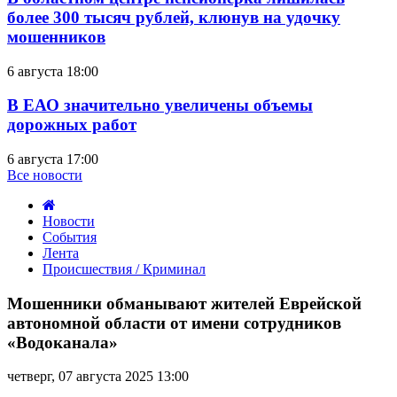
более 300 тысяч рублей, клюнув на удочку
мошенников
6 августа 18:00
В ЕАО значительно увеличены объемы
дорожных работ
6 августа 17:00
Все новости
Новости
События
Лента
Происшествия / Криминал
Мошенники
обманывают
Мошенники обманывают жителей Еврейской
жителей
автономной области от имени сотрудников
Еврейской
«Водоканала»
автономной
области
четверг, 07 августа 2025 13:00
от
имени