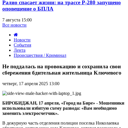
Радио спасает жизни: на трассе Р-280 запущено
оповещение о БПЛА
7 августа 15:00
Все новости
Новости
События
Лента
Происшествия / Криминал
Не
поддалась
Не поддалась на провокацию и сохранила свои
на
сбережения бдительная жительница Ключевого
провокацию
и
четверг, 17 апреля 2025 13:00
сохранила
свои
сбережения
бдительная
БИРОБИДЖАН, 17 апреля, «Город на Бире» - Мошенники
жительница
использовали избитую схему развода: «Вам необходимо
Ключевого
заменить электросчетчик».
В дежурную часть отделения полиции поселка Николаевка