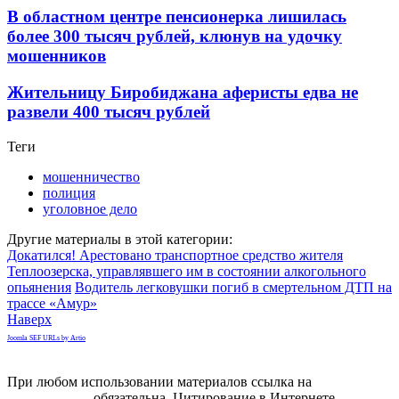
В областном центре пенсионерка лишилась
более 300 тысяч рублей, клюнув на удочку
мошенников
Жительницу Биробиджана аферисты едва не
развели 400 тысяч рублей
Теги
мошенничество
полиция
уголовное дело
Другие материалы в этой категории:
Докатился! Арестовано транспортное средство жителя
Теплоозерска, управлявшего им в состоянии алкогольного
опьянения
Водитель легковушки погиб в смертельном ДТП на
трассе «Амур»
Наверх
Joomla SEF URLs by Artio
При любом использовании материалов ссылка на
gorodnabire.ru
обязательна. Цитирование в Интернете