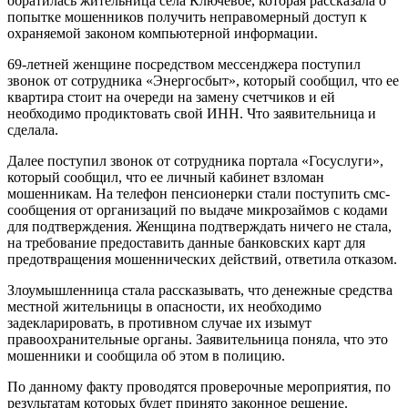
обратилась жительница села Ключевое, которая рассказала о
попытке мошенников получить неправомерный доступ к
охраняемой законом компьютерной информации.
69-летней женщине посредством мессенджера поступил
звонок от сотрудника «Энергосбыт», который сообщил, что ее
квартира стоит на очереди на замену счетчиков и ей
необходимо продиктовать свой ИНН. Что заявительница и
сделала.
Далее поступил звонок от сотрудника портала «Госуслуги»,
который сообщил, что ее личный кабинет взломан
мошенникам. На телефон пенсионерки стали поступить смс-
сообщения от организаций по выдаче микрозаймов с кодами
для подтверждения. Женщина подтверждать ничего не стала,
на требование предоставить данные банковских карт для
предотвращения мошеннических действий, ответила отказом.
Злоумышленница стала рассказывать, что денежные средства
местной жительницы в опасности, их необходимо
задекларировать, в противном случае их изымут
правоохранительные органы. Заявительница поняла, что это
мошенники и сообщила об этом в полицию.
По данному факту проводятся проверочные мероприятия, по
результатам которых будет принято законное решение.