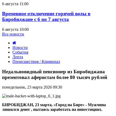
6 августа 11:00
Временное отключение горячей воды в
Биробиджане с 6 по 7 августа
6 августа 10:00
Все новости
Новости
События
Лента
Происшествия / Криминал
Недальновидный
пенсионер
Недальновидный пенсионер из Биробиджана
из
презентовал аферистам более 80 тысяч рублей
Биробиджана
презентовал
понедельник, 23 марта 2026 09:30
аферистам
более
80
тысяч
БИРОБИДЖАН, 23 марта, «Город на Бире» -
Мужчина
рублей
лишился
денег
, пытаясь заработать на инвестициях.