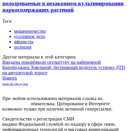
подозреваемые в незаконном культивировании
наркосодержащих растений
Теги
мошенничество
уголовное дело
аферисты
полиция
Другие материалы в этой категории:
Вандалы покорёжили скульптуру на набережной
Биробиджана
Хмельной, бесправный водитель устроил ДТП
на амурзетской дороге
Наверх
Joomla SEF URLs by Artio
При любом использовании материалов ссылка на
gorodnabire.ru
обязательна. Цитирование в Интернете
возможно только при наличии активной гиперссылки.
Свидетельство о регистрации СМИ
ЭЛ № ФС 77-65771
выдано Федеральной службой по надзору в сфере связи,
информационных технологий и массовых коммуникаций