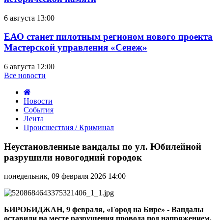
6 августа 13:00
ЕАО станет пилотным регионом нового проекта
Мастерской управления «Сенеж»
6 августа 12:00
Все новости
Новости
События
Лента
Происшествия / Криминал
Неустановленные
вандалы
Неустановленные вандалы по ул. Юбилейной
по
разрушили новогодний городок
ул.
Юбилейной
понедельник, 09 февраля 2026 14:00
разрушили
новогодний
городок
БИРОБИДЖАН, 9 февраля, «Город на Бире» - Вандалы
оставили на месте разрушения провода под напряжением,