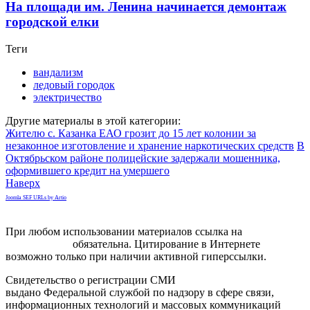
На площади им. Ленина начинается демонтаж
городской елки
Теги
вандализм
ледовый городок
электричество
Другие материалы в этой категории:
Жителю с. Казанка ЕАО грозит до 15 лет колонии за
незаконное изготовление и хранение наркотических средств
В
Октябрьском районе полицейские задержали мошенника,
оформившего кредит на умершего
Наверх
Joomla SEF URLs by Artio
При любом использовании материалов ссылка на
gorodnabire.ru
обязательна. Цитирование в Интернете
возможно только при наличии активной гиперссылки.
Свидетельство о регистрации СМИ
ЭЛ № ФС 77-65771
выдано Федеральной службой по надзору в сфере связи,
информационных технологий и массовых коммуникаций