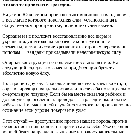
что могло привести к трагедии.
На улице Юбилейной произошёл акт вопиющего вандализма,
в результате которого новогодняя ёлка, установленная в
общественном пространстве, полностью уничтожена.
Сорваны и не подлежат восстановлению все шары и
украшения, уничтожены ключевые конструктивные
элементы, металлические крепления на стропах переломаны
пополам — вандалы прикладывали нечеловеческую силу.
Опорная конструкция не подлежит восстановлению. На
следующий год для этого места придётся приобретать
абсолютно новую ёлку.
Но страшно другое. Ёлка была подключена к электросети, и,
сорвав гирлянды, вандалы оставили после себя потенциально
смертельную ловушку. Если бы на месте оказался ребёнок и
дотронулся до оголённых проводов — трагедии было бы не
избежать. По счастливой случайности этого не произошло, но
осознание этой угрозы повергает в ужас.
Этот случай — преступление против нашего города, против
безопасности наших детей и против самих себя. Уже сегодня
мэрией будет направлено заявление в правоохранительные