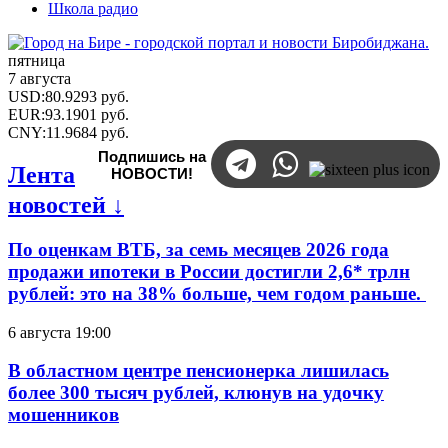
Школа радио
пятница
7 августа
USD
:
80.9293
руб.
EUR
:
93.1901
руб.
CNY
:
11.9684
руб.
Подпишись на
Лента
НОВОСТИ!
новостей ↓
По оценкам ВТБ, за семь месяцев 2026 года
продажи ипотеки в России достигли 2,6* трлн
рублей: это на 38% больше, чем годом раньше.
6 августа 19:00
В областном центре пенсионерка лишилась
более 300 тысяч рублей, клюнув на удочку
мошенников