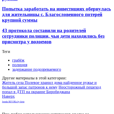
Попытка заработать на инвестициях обернулась
для жительницы с. Благословенного потерей
крупной суммы
43 протокола составили на родителей
сотрудники полиции, чьи дети находились без
присмотра у водоемов
Теги
грабёж
полиция
задержание подозреваемого
Другие материалы в этой категории:
Житель села Полевое хранил дома найденное ружье и
большой запас патронов к нему
Неосторожный пешеход
попал в ДТП на окраине Биробиджана
Наверх
Joomla SEF URLs by Artio