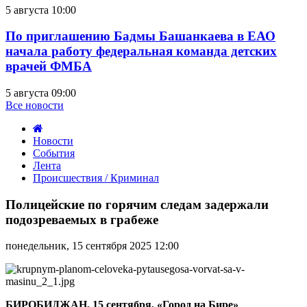
5 августа 10:00
По приглашению Бадмы Башанкаева в ЕАО
начала работу федеральная команда детских
врачей ФМБА
5 августа 09:00
Все новости
Новости
События
Лента
Происшествия / Криминал
Полицейские
по
Полицейские по горячим следам задержали
горячим
подозреваемых в грабеже
следам
задержали
понедельник, 15 сентября 2025 12:00
подозреваемых
в
грабеже
БИРОБИДЖАН, 15 сентября, «Город на Бире»