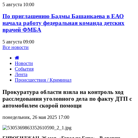
5 августа 10:00
По приглашению Бадмы Башанкаева в ЕАО
начала работу федеральная команда детских
врачей ФМБА
5 августа 09:00
Все новости
Новости
События
Лента
Происшествия / Криминал
Прокуратура
области
Прокуратура области взяла на контроль ход
взяла
расследования уголовного дела по факту ДТП с
на
автомобилем скорой помощи
контроль
ход
понедельник, 26 мая 2025 17:00
расследования
уголовного
дела
по