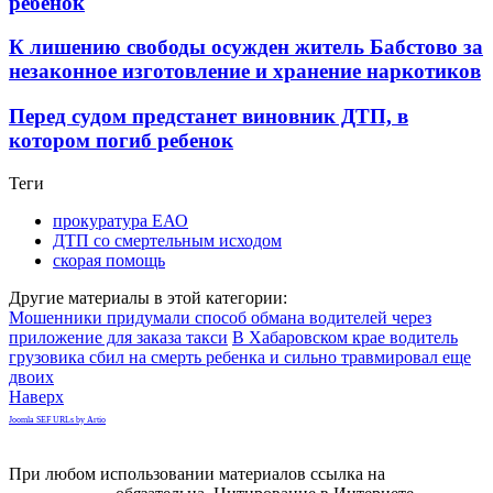
ребенок
К лишению свободы осужден житель Бабстово за
незаконное изготовление и хранение наркотиков
Перед судом предстанет виновник ДТП, в
котором погиб ребенок
Теги
прокуратура ЕАО
ДТП со смертельным исходом
скорая помощь
Другие материалы в этой категории:
Мошенники придумали способ обмана водителей через
приложение для заказа такси
В Хабаровском крае водитель
грузовика сбил на смерть ребенка и сильно травмировал еще
двоих
Наверх
Joomla SEF URLs by Artio
При любом использовании материалов ссылка на