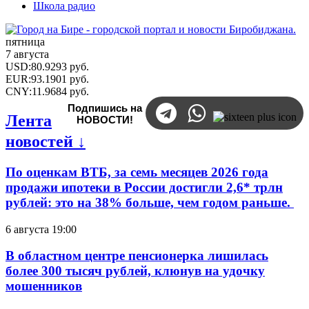
Школа радио
пятница
7 августа
USD
:
80.9293
руб.
EUR
:
93.1901
руб.
CNY
:
11.9684
руб.
Подпишись на
Лента
НОВОСТИ!
новостей ↓
По оценкам ВТБ, за семь месяцев 2026 года
продажи ипотеки в России достигли 2,6* трлн
рублей: это на 38% больше, чем годом раньше.
6 августа 19:00
В областном центре пенсионерка лишилась
более 300 тысяч рублей, клюнув на удочку
мошенников