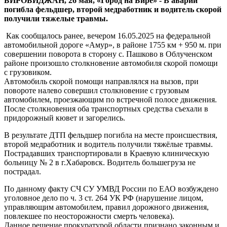
БИРОБИДЖАН, 26 мая, «Город на Бире» - В аварии
факту
погибла фельдшер, второй медработник и водитель скорой
ДТП
получили тяжелые травмы.
с
автомобилем
Как сообщалось ранее, вечером 16.05.2025 на федеральной
скорой
автомобильной дороге «Амур», в районе 1755 км + 950 м. при
помощи
совершении поворота в сторону с. Пашково в Облученском
районе произошло столкновение автомобиля скорой помощи
с грузовиком.
Автомобиль скорой помощи направлялся на вызов, при
повороте налево совершил столкновение с грузовым
автомобилем, проезжающим по встречной полосе движения.
После столкновения оба транспортных средства съехали в
придорожный кювет и загорелись.
В результате ДТП фельдшер погибла на месте происшествия,
второй медработник и водитель получили тяжёлые травмы.
Пострадавших транспортировали в Краевую клиническую
больницу № 2 в г.Хабаровск. Водитель большегруза не
пострадал.
По данному факту СЧ СУ УМВД России по ЕАО возбуждено
уголовное дело по ч. 3 ст. 264 УК РФ (нарушение лицом,
управляющим автомобилем, правил дорожного движения,
повлекшее по неосторожности смерть человека).
Данное решение прокуратурой области признано законным и