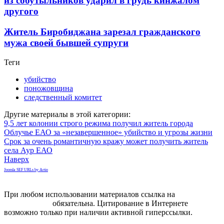
из собутыльников ударил в грудь кинжалом
другого
Житель Биробиджана зарезал гражданского
мужа своей бывшей супруги
Теги
убийство
поножовщина
следственный комитет
Другие материалы в этой категории:
9,5 лет колонии строго режима получил житель города
Облучье ЕАО за «незавершенное» убийство и угрозы жизни
Срок за очень романтичную кражу может получить житель
села Аур ЕАО
Наверх
Joomla SEF URLs by Artio
При любом использовании материалов ссылка на
gorodnabire.ru
обязательна. Цитирование в Интернете
возможно только при наличии активной гиперссылки.