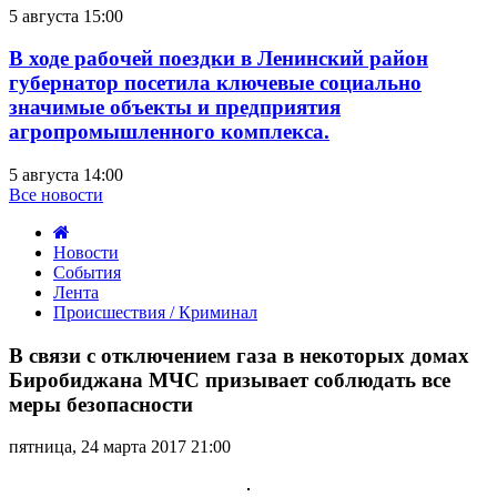
5 августа 15:00
В ходе рабочей поездки в Ленинский район
губернатор посетила ключевые социально
значимые объекты и предприятия
агропромышленного комплекса.
5 августа 14:00
Все новости
Новости
События
Лента
Происшествия / Криминал
В
связи
В связи с отключением газа в некоторых домах
с
Биробиджана МЧС призывает соблюдать все
отключением
меры безопасности
газа
в
пятница, 24 марта 2017 21:00
некоторых
домах
Биробиджана