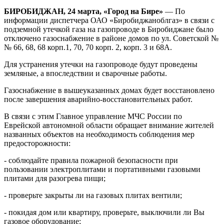
МЧС
БИРОБИДЖАН, 24 марта, «Город на Бире»
— По
призывает
информации диспетчера ОАО «Биробиджаноблгаз» в связи с
соблюдать
подземной утечкой газа на газопроводе в Биробиджане было
все
отключено газоснабжение в районе домов по ул. Советской №
меры
№ 66, 68, 68 корп.1, 70, 70 корп. 2, корп. 3 и 68А.
безопасности
Для устранения утечки на газопроводе будут проведены
земляные, а впоследствии и сварочные работы.
Газоснабжение в вышеуказанных домах будет восстановлено
после завершения аварийно-восстановительных работ.
В связи с этим Главное управление МЧС России по
Еврейской автономной области обращает внимание жителей
названных объектов на необходимость соблюдения мер
предосторожности:
- соблюдайте правила пожарной безопасности при
пользовании электроплитами и портативными газовыми
плитами для разогрева пищи;
- проверьте закрыты ли на газовых плитах вентили;
- покидая дом или квартиру, проверьте, выключили ли Вы
газовое оборудование;