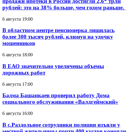
продажи ипотеки в России достигли 2,6* трлн
рублей: это на 38% больше, чем годом раньше.
6 августа 19:00
В областном центре пенсионерка лишилась
более 300 тысяч рублей, клюнув на удочку
мошенников
6 августа 18:00
В ЕАО значительно увеличены объемы
дорожных работ
6 августа 17:00
Бадма Башанкаев проверил работу Дома
социального обслуживания «Валдгеймский»
6 августа 16:00
В с.Раздольное сотрудники полиции изъяли у
местной жительницы почти 400 кустов конопли