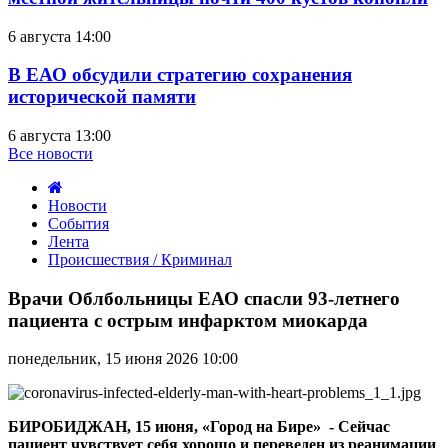
6 августа 14:00
В ЕАО обсудили стратегию сохранения
исторической памяти
6 августа 13:00
Все новости
Новости
События
Лента
Происшествия / Криминал
Врачи
Облбольницы
Врачи Облбольницы ЕАО спасли 93-летнего
ЕАО
пациента с острым инфарктом миокарда
спасли
93-
понедельник, 15 июня 2026 10:00
летнего
пациента
с
острым
БИРОБИДЖАН, 15 июня, «Город на Бире» - Сейчас
инфарктом
пациент чувствует себя хорошо и переведен из реанимации