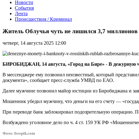
Новости
События
Лента
Происшествия / Криминал
Житель
Облучья
Житель Облучья чуть не лишился 3,7 миллионов 
чуть
не
четверг, 14 августа 2025 12:00
лишился
3,7
миллионов
рублей,
БИРОБИДЖАН, 14 августа, «Город на Бире»
-
В дежурную ч
но
вовремя
В мессенджере ему позвонил неизвестный, который представи
обратился
документа», сообщает пресс-служба УМВД по ЕАО.
в
Далее мужчине позвонил майор юстиции из Биробиджана и заяви
полицию
Мошенник убедил мужчину, что деньги на его счету — «госуда
При переводе банк заблокировал подозрительную операцию. П
Возбуждено уголовное дело по ч. 4 ст. 159 УК РФ «Мошенниче
Фото: freepik.com