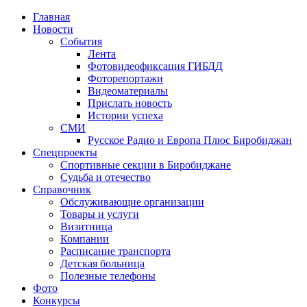
Главная
Новости
События
Лента
Фотовидеофиксация ГИБДД
1
Фоторепортажи
Видеоматериалы
Прислать новость
Истории успеха
СМИ
Русское Радио и Европа Плюс Биробиджан
Спецпроекты
Спортивные секции в Биробиджане
Судьба и отечество
Справочник
Обслуживающие организации
Товары и услуги
Визитница
Компании
Расписание транспорта
Детская больница
Полезные телефоны
Фото
Конкурсы