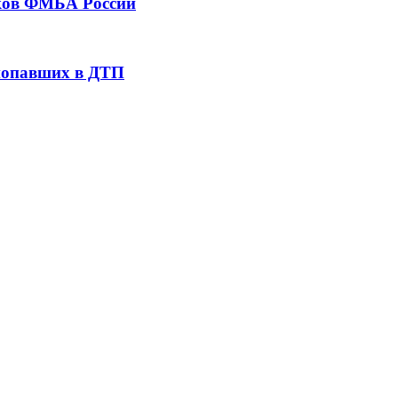
тков ФМБА России
 попавших в ДТП