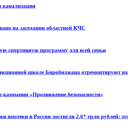
в канализации
вано на заседании областной КЧС
ую спортивную программу для всей семьи
ррекционной школе Биробиджана отремонтируют в
ов кампании «Продвижение безопасности»
жи ипотеки в России достигли 2,6* трлн рублей: э