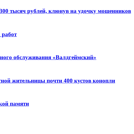
 300 тысяч рублей, клюнув на удочку мошенников
 работ
ьного обслуживания «Валдгеймский»
стной жительницы почти 400 кустов конопли
кой памяти