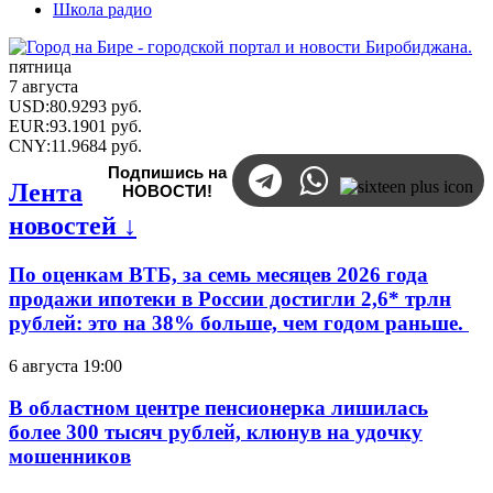
Школа радио
пятница
7 августа
USD
:
80.9293
руб.
EUR
:
93.1901
руб.
CNY
:
11.9684
руб.
Подпишись на
Лента
НОВОСТИ!
новостей ↓
По оценкам ВТБ, за семь месяцев 2026 года
продажи ипотеки в России достигли 2,6* трлн
рублей: это на 38% больше, чем годом раньше.
6 августа 19:00
В областном центре пенсионерка лишилась
более 300 тысяч рублей, клюнув на удочку
мошенников