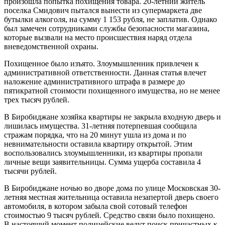
произошла попытка похищения товара. 20-летний житель
Биробиджана
поселка Смидович пытался вынести из супермаркета две
бутылки алкоголя, на сумму 1 153 рубля, не заплатив. Однако
был замечен сотрудниками службы безопасности магазина,
которые вызвали на место происшествия наряд отдела
вневедомственной охраны.
Похищенное было изъято. Злоумышленник привлечен к
административной ответственности. Данная статья влечет
наложение административного штрафа в размере до
пятикратной стоимости похищенного имущества, но не менее
трех тысяч рублей.
В Биробиджане хозяйка квартиры не закрыла входную дверь и
лишилась имущества. 31-летняя потерпевшая сообщила
стражам порядка, что на 20 минут ушла из дома и по
невнимательности оставила квартиру открытой. Этим
воспользовались злоумышленники, из квартиры пропали
личные вещи заявительницы. Сумма ущерба составила 4
тысячи рублей.
В Биробиджане ночью во дворе дома по улице Московская 30-
летняя местная жительница оставила незапертой дверь своего
автомобиля, в котором забыла свой сотовый телефон
стоимостью 9 тысяч рублей. Средство связи было похищено.
В настоящий момент полицейские ведут поиск причастных к