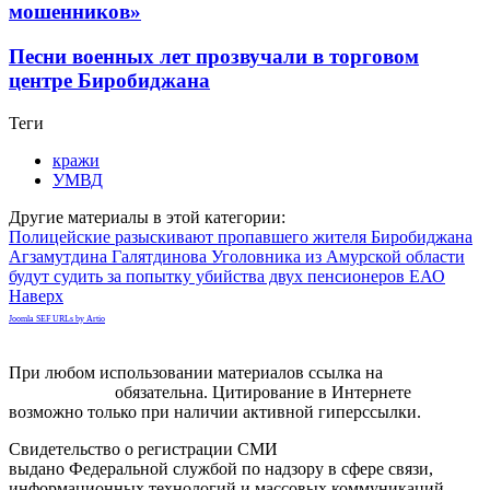
мошенников»
Песни военных лет прозвучали в торговом
центре Биробиджана
Теги
кражи
УМВД
Другие материалы в этой категории:
Полицейские разыскивают пропавшего жителя Биробиджана
Агзамутдина Галятдинова
Уголовника из Амурской области
будут судить за попытку убийства двух пенсионеров ЕАО
Наверх
Joomla SEF URLs by Artio
При любом использовании материалов ссылка на
gorodnabire.ru
обязательна. Цитирование в Интернете
возможно только при наличии активной гиперссылки.
Свидетельство о регистрации СМИ
ЭЛ № ФС 77-65771
выдано Федеральной службой по надзору в сфере связи,
информационных технологий и массовых коммуникаций