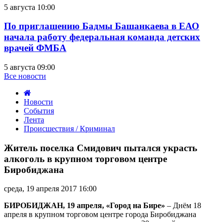
5 августа 10:00
По приглашению Бадмы Башанкаева в ЕАО
начала работу федеральная команда детских
врачей ФМБА
5 августа 09:00
Все новости
Новости
События
Лента
Происшествия / Криминал
Житель
поселка
Житель поселка Смидович пытался украсть
Смидович
алкоголь в крупном торговом центре
пытался
Биробиджана
украсть
алкоголь
среда, 19 апреля 2017 16:00
в
крупном
БИРОБИДЖАН, 19 апреля, «Город на Бире»
– Днём 18
торговом
апреля в крупном торговом центре города Биробиджана
центре