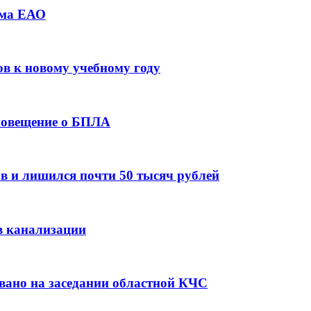
зма ЕАО
ов к новому учебному году
оповещение о БПЛА
в и лишился почти 50 тысяч рублей
в канализации
вано на заседании областной КЧС