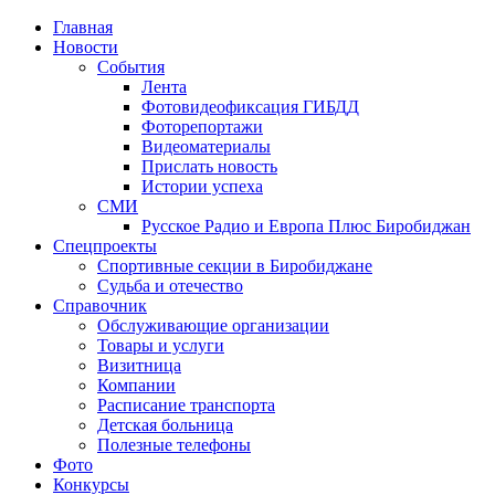
Главная
Новости
События
Лента
Фотовидеофиксация ГИБДД
3
Фоторепортажи
Видеоматериалы
Прислать новость
Истории успеха
СМИ
Русское Радио и Европа Плюс Биробиджан
Спецпроекты
Спортивные секции в Биробиджане
Судьба и отечество
Справочник
Обслуживающие организации
Товары и услуги
Визитница
Компании
Расписание транспорта
Детская больница
Полезные телефоны
Фото
Конкурсы