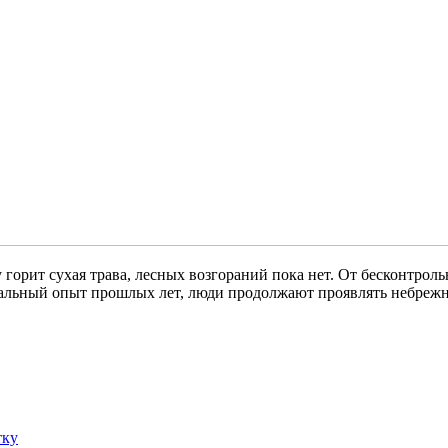
горит сухая трава, лесных возгораний пока нет. От бесконтрол
чальный опыт прошлых лет, люди продолжают проявлять небреж
тку