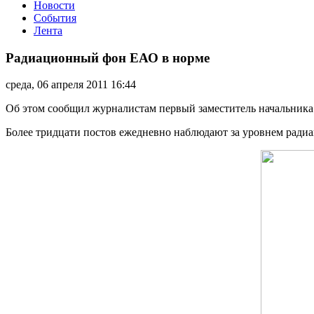
Новости
События
Лента
Радиационный
фон
Радиационный фон ЕАО в норме
ЕАО
в
среда, 06 апреля 2011 16:44
норме
Об этом сообщил журналистам первый заместитель начальник
Более тридцати постов ежедневно наблюдают за уровнем радиац