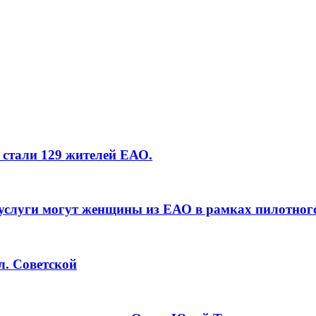
 стали 129 жителей ЕАО.
услуги могут женщины из ЕАО в рамках пилотног
л. Советской