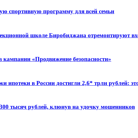
ую спортивную программу для всей семьи
ррекционной школе Биробиджана отремонтируют в
ов кампании «Продвижение безопасности»
жи ипотеки в России достигли 2,6* трлн рублей: э
 300 тысяч рублей, клюнув на удочку мошенников