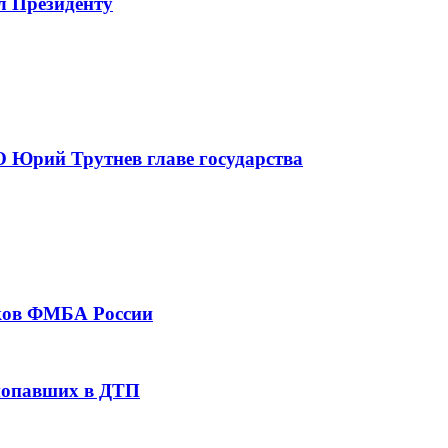
л Президенту
 Юрий Трутнев главе государства
тков ФМБА России
 попавших в ДТП